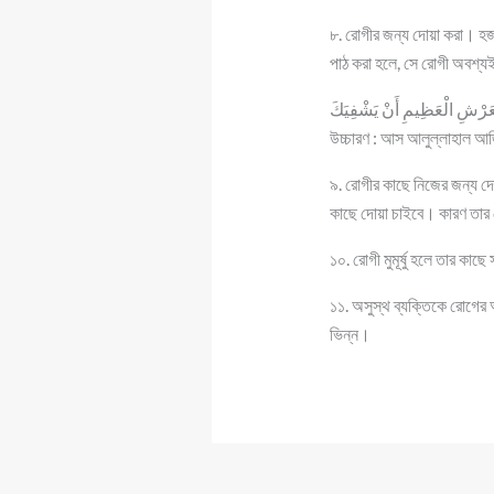
৮. রোগীর জন্য দোয়া করা। হজরত
পাঠ করা হলে, সে রোগী অবশ্য
ْعَرْشِ الْعَظِيمِ أَنْ يَشْفِيَكَ
উচ্চারণ : আস আলুল্লাহাল আ
৯. রোগীর কাছে নিজের জন্য দো
কাছে দোয়া চাইবে। কারণ তার
১০. রোগী মুমূর্ষু হলে তার কাছে
১১. অসুস্থ ব্যক্তিকে রোগের 
ভিন্ন।