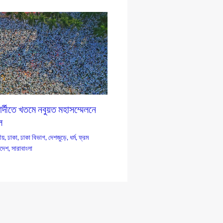
র্দীতে খতমে নবুয়ত মহাসম্মেলনে
ল
য়
,
ঢাকা
,
ঢাকা বিভাগ
,
দেশজুড়ে
,
ধর্ম
,
ফ্রম
াদেশ
,
সারাবাংলা