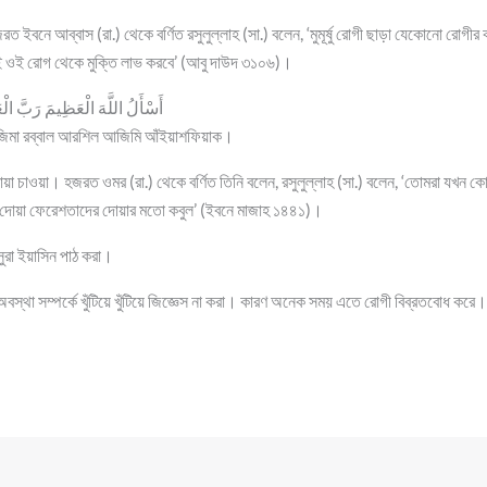
 ইবনে আব্বাস (রা.) থেকে বর্ণিত রসুলুল্লাহ (সা.) বলেন, ‘মুমূর্ষু রোগী ছাড়া যেকোনো রোগীর 
ই ওই রোগ থেকে মুক্তি লাভ করবে’ (আবু দাউদ ৩১০৬)।
أَسْأَلُ اللَّهَ الْعَظِيمَ رَبَّ ال
জিমা রব্বাল আরশিল আজিমি আঁইয়াশফিয়াক।
য়া চাওয়া। হজরত ওমর (রা.) থেকে বর্ণিত তিনি বলেন, রসুলুল্লাহ (সা.) বলেন, ‘তোমরা যখন 
 দোয়া ফেরেশতাদের দোয়ার মতো কবুল’ (ইবনে মাজাহ ১৪৪১)।
 সুরা ইয়াসিন পাঠ করা।
অবস্থা সম্পর্কে খুঁটিয়ে খুঁটিয়ে জিজ্ঞেস না করা। কারণ অনেক সময় এতে রোগী বিব্রতবোধ করে