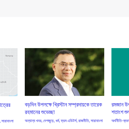
বড়দিন উপলক্ষে খ্রিস্টান সম্প্রদায়কে তারেক
রমজান উপ
াত্রের
রহমানের শুভেচ্ছা
শতাংশ শু
অন্যান্য খবর
,
দেশজুড়ে
,
ধর্ম
,
ফ্রম এডিটর্স
,
রাজনীতি
,
সারাবাংলা
অর্থনীতি-ব্যব
,
সারাবাংলা