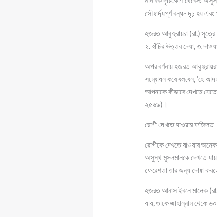
মানবিক দৃষ্টিকোণ থেকেও অসুস্
সৌহার্দ্যপূর্ণ বন্ধন দৃঢ় হয় 
হজরত আবু হুরায়রা (রা.) সূত্র
২. হাঁচির উত্তর দেয়া, ৩. দা
অপর বর্ণনায় হজরত আবু হুরায়রা
সম্বোধন করে বলবেন, ‘হে আদম 
আপনাকে কীভাবে দেখতে যেতে প
২৫৬৯)।
রোগী দেখতে যাওয়ার ফজিলত
রোগীকে দেখতে যাওয়ার অনেক ফ
অসুস্থ মুসলমানকে দেখতে যায়
ফেরেশতা তার জন্য দোয়া করত
হজরত আনাস ইবনে মালেক (রা.) 
যায়, তাকে জাহান্নাম থেকে ৬