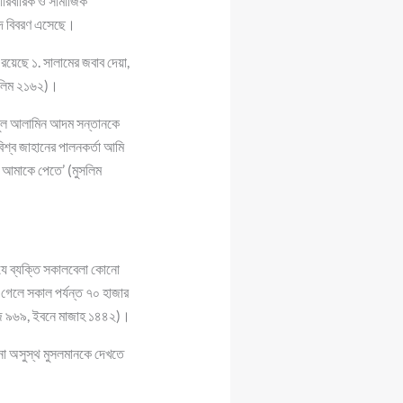
পারিবারিক ও সামাজিক
বিশদ বিবরণ এসেছে।
 রয়েছে ১. সালামের জবাব দেয়া,
মুসলিম ২১৬২)।
াব্বুল আলামিন আদম সন্তানকে
িশ্ব জাহানের পালনকর্তা আমি
ে আমাকে পেতে’ (মুসলিম
যে ব্যক্তি সকালবেলা কোনো
গেলে সকাল পর্যন্ত ৭০ হাজার
িজি ৯৬৯, ইবনে মাজাহ ১৪৪২)।
োনো অসুস্থ মুসলমানকে দেখতে