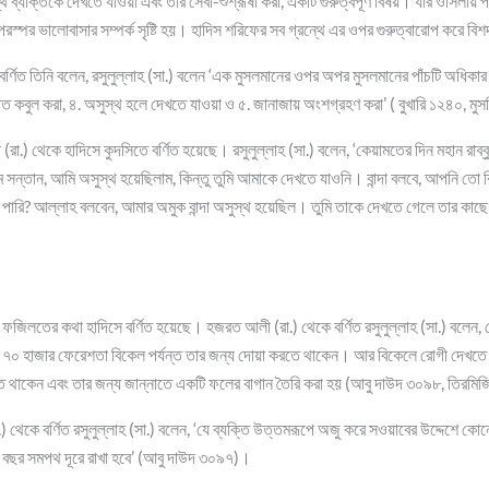
থ ব্যক্তিকে দেখতে যাওয়া এবং তার সেবা-শুশ্রূষা করা, একটি গুরুত্বপূর্ণ বিষয়। যার ওসিলায় 
এবং পরস্পর ভালোবাসার সম্পর্ক সৃষ্টি হয়। হাদিস শরিফের সব গ্রন্থে এর ওপর গুরুত্বারোপ করে 
ে বর্ণিত তিনি বলেন, রসুলুল্লাহ (সা.) বলেন ‘এক মুসলমানের ওপর অপর মুসলমানের পাঁচটি অধিকার
ওয়াত কবুল করা, ৪. অসুস্থ হলে দেখতে যাওয়া ও ৫. জানাজায় অংশগ্রহণ করা’ ( বুখারি ১২৪০, 
 (রা.) থেকে হাদিসে কুদসিতে বর্ণিত হয়েছে। রসুলুল্লাহ (সা.) বলেন, ‘কেয়ামতের দিন মহান র
সন্তান, আমি অসুস্থ হয়েছিলাম, কিন্তু তুমি আমাকে দেখতে যাওনি। বান্দা বলবে, আপনি তো ব
ারি? আল্লাহ বলবেন, আমার অমুক বান্দা অসুস্থ হয়েছিল। তুমি তাকে দেখতে গেলে তার কাছ
জিলতের কথা হাদিসে বর্ণিত হয়েছে। হজরত আলী (রা.) থেকে বর্ণিত রসুলুল্লাহ (সা.) বলেন, 
 ৭০ হাজার ফেরেশতা বিকেল পর্যন্ত তার জন্য দোয়া করতে থাকেন। আর বিকেলে রোগী দেখতে 
ে থাকেন এবং তার জন্য জান্নাতে একটি ফলের বাগান তৈরি করা হয় (আবু দাউদ ৩০৯৮, তিরম
থেকে বর্ণিত রসুলুল্লাহ (সা.) বলেন, ‘যে ব্যক্তি উত্তমরূপে অজু করে সওয়াবের উদ্দেশে ক
০ বছর সমপথ দূরে রাখা হবে’ (আবু দাউদ ৩০৯৭)।