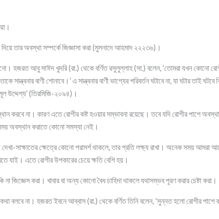
ওয়া।
 দিয়ে তার অবস্থা সম্পর্কে জিজ্ঞাসা করা (মুসনাদে আহমাদ ২২২৩৬)।
নানো। হজরত আবু সাঈদ খুদরি (রা.) থেকে বর্ণিত রসুলুল্লাহ (সা.) বলেন, ‘তোমরা যখন কোনো রো
াকে সান্ত্বনার বাণী শোনাবে।’ এ সান্ত্বনার বাণী ভাগ্যের পরিবর্তন ঘটাবে না, যা ঘটার তাই ঘটবে কি
মূল উদ্দেশ্য’ (তিরমিজি-২০৯৪)।
্থান করবে না। কারণ এতে রোগীর কষ্ট হওয়ার সম্ভাবনা রয়েছে। তবে যদি রোগীর পাশে অবস্থা
র্ঘ সময় অবস্থান করাতে কোনো সমস্যা নেই।
ে দেখা-সাক্ষাতের ক্ষেত্রে কোনো পরামর্শ থাকলে, তার প্রতি লক্ষ্য রাখা। অনেক সময় আমরা 
খতে যাই। এতে রোগীর উপকারের চেয়ে ক্ষতি বেশি হয়।
 না জিজ্ঞেস করা। খাবার বা অন্য কোনো বৈধ চাহিদা থাকলে যথাসম্ভব পূরণ করার চেষ্টা করা।
কথা বলবে না। হজরত ইবনে আব্বাস (রা.) থেকে বর্ণিত তিনি বলেন, ‘সুন্নত হলো রোগীর পাশ