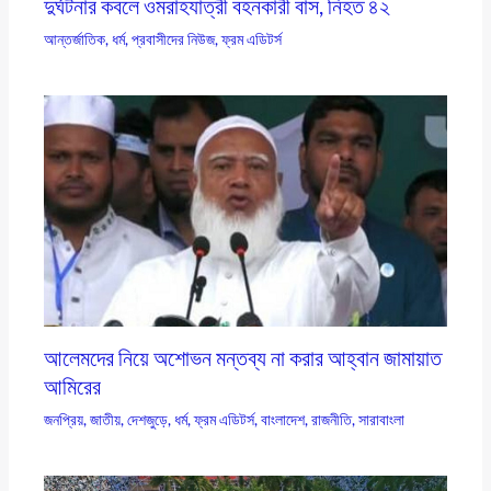
দুর্ঘটনার কবলে ওমরাহযাত্রী বহনকারী বাস, নিহত ৪২
আন্তর্জাতিক
,
ধর্ম
,
প্রবাসীদের নিউজ
,
ফ্রম এডিটর্স
আলেমদের নিয়ে অশোভন মন্তব্য না করার আহ্বান জামায়াত
আমিরের
জনপ্রিয়
,
জাতীয়
,
দেশজুড়ে
,
ধর্ম
,
ফ্রম এডিটর্স
,
বাংলাদেশ
,
রাজনীতি
,
সারাবাংলা