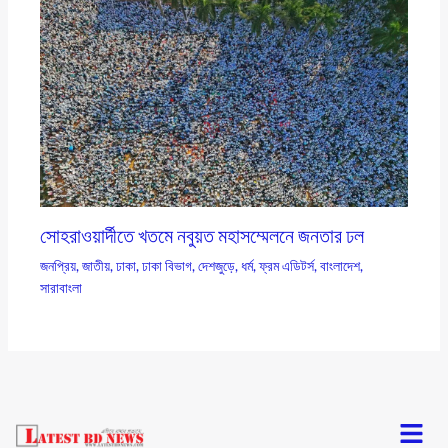
সোহরাওয়ার্দীতে খতমে নবুয়ত মহাসম্মেলনে জনতার ঢল
জনপ্রিয়
,
জাতীয়
,
ঢাকা
,
ঢাকা বিভাগ
,
দেশজুড়ে
,
ধর্ম
,
ফ্রম এডিটর্স
,
বাংলাদেশ
,
সারাবাংলা
Menu