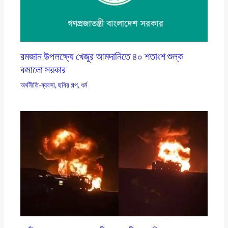
রমজান উপলক্ষ্যে খেজুর আমদানিতে ৪০ শতাংশ শুল্ক
কমালো সরকার
অর্থনীতি-ব্যবসা
,
ছবির গল্প
,
ধর্ম