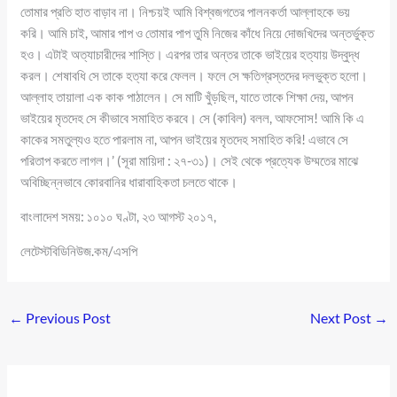
তোমার প্রতি হাত বাড়াব না। নিশ্চয়ই আমি বিশ্বজগতের পালনকর্তা আল্লাহকে ভয়
করি। আমি চাই, আমার পাপ ও তোমার পাপ তুমি নিজের কাঁধে নিয়ে দোজখিদের অন্তর্ভুক্ত
হও। এটাই অত্যাচারীদের শাস্তি। এরপর তার অন্তর তাকে ভাইয়ের হত্যায় উদ্বুদ্ধ
করল। শেষাবধি সে তাকে হত্যা করে ফেলল। ফলে সে ক্ষতিগ্রস্তদের দলভুক্ত হলো।
আল্লাহ তায়ালা এক কাক পাঠালেন। সে মাটি খুঁড়ছিল, যাতে তাকে শিক্ষা দেয়, আপন
ভাইয়ের মৃতদেহ সে কীভাবে সমাহিত করবে। সে (কাবিল) বলল, আফসোস! আমি কি এ
কাকের সমতুল্যও হতে পারলাম না, আপন ভাইয়ের মৃতদেহ সমাহিত করি! এভাবে সে
পরিতাপ করতে লাগল।’ (সূরা মায়িদা : ২৭-৩১)। সেই থেকে প্রত্যেক উম্মতের মাঝে
অবিচ্ছিন্নভাবে কোরবানির ধারাবাহিকতা চলতে থাকে।
বাংলাদেশ সময়: ১০১০ ঘণ্টা, ২৩ আগস্ট ২০১৭,
লেটেস্টবিডিনিউজ.কম/এসপি
←
Previous Post
Next Post
→