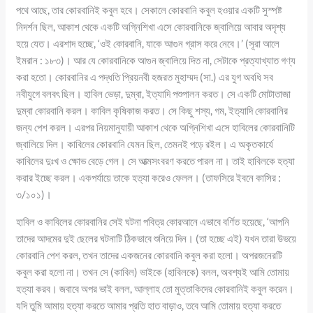
পথে আছে, তার কোরবানিই কবুল হবে। সেকালে কোরবানি কবুল হওয়ার একটি সুস্পষ্ট
নিদর্শন ছিল, আকাশ থেকে একটি অগ্নিশিখা এসে কোরবানিকে জ্বালিয়ে আবার অদৃশ্য
হয়ে যেত। এরশাদ হচ্ছে, ‘ওই কোরবানি, যাকে আগুন গ্রাস করে নেবে।’ (সূরা আলে
ইমরান : ১৮৩)। আর যে কোরবানিকে আগুন জ্বালিয়ে দিত না, সেটাকে প্রত্যাখ্যাত গণ্য
করা হতো। কোরবানির এ পদ্ধতি প্রিয়নবী হজরত মুহাম্মদ (সা.) এর যুগ অবধি সব
নবীযুগে বলবৎ ছিল। হাবিল ভেড়া, দুম্বা, ইত্যাদি পশুপালন করত। সে একটি মোটাতাজা
দুম্বা কোরবানি করল। কাবিল কৃষিকাজ করত। সে কিছু শস্য, গম, ইত্যাদি কোরবানির
জন্য পেশ করল। এরপর নিয়মানুযায়ী আকাশ থেকে অগ্নিশিখা এসে হাবিলের কোরবানিটি
জ্বালিয়ে দিল। কাবিলের কোরবানি যেমন ছিল, তেমনই পড়ে রইল। এ অকৃতকার্যে
কাবিলের দুঃখ ও ক্ষোভ বেড়ে গেল। সে আত্মসংবরণ করতে পারল না। তাই হাবিলকে হত্যা
করার ইচ্ছে করল। একপর্যায়ে তাকে হত্যা করেও ফেলল। (তাফসিরে ইবনে কাসির :
৩/১০১)।
হাবিল ও কাবিলের কোরবানির সেই ঘটনা পবিত্র কোরআনে এভাবে বর্ণিত হয়েছে, ‘আপনি
তাদের আদমের দুই ছেলের ঘটনাটি ঠিকভাবে শুনিয়ে দিন। (তা হচ্ছে এই) যখন তারা উভয়ে
কোরবানি পেশ করল, তখন তাদের একজনের কোরবানি কবুল করা হলো। অপরজনেরটি
কবুল করা হলো না। তখন সে (কাবিল) ভাইকে (হাবিলকে) বলল, অবশ্যই আমি তোমায়
হত্যা করব। জবাবে অপর ভাই বলল, আল্লাহ তো মুত্তাকিদের কোরবানিই কবুল করেন।
যদি তুমি আমায় হত্যা করতে আমার প্রতি হাত বাড়াও, তবে আমি তোমায় হত্যা করতে