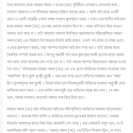
যখন জান্নাত থেকে হজরত আদম ও হাওয়া (আ.) পৃথিবীতে এসেছেন, তখনকার কথা।
সন্তান প্রজনন ও বংশবিস্তার আরম্ভ হচ্ছিল তাদের থেকে। প্রতি গর্ভ থেকে একটি
ছেলে ও একটি মেয়েÑ এভাবে যমজ সন্তান জন্মগ্রহণ করত। তখন একশ্রেণীর ভাইবোন
ছাড়া হজরত আদম (আ.) এর আর কোনো সন্তান ছিল না। অথচ ভাইবোন বিয়ে বন্ধনে
আবদ্ধ হতে পারে না। তাই আল্লাহ তায়ালা উপস্থিত প্রয়োজনের পরিপ্রেক্ষিতে হজরত
আদম (আ.) এর শরিয়তে বিশেষভাবে নির্দেশ জারি করেন, ‘একই গর্ভ থেকে যে যমজ ছেলে
ও মেয়ে জন্মগ্রহণ করবে, তারা পরস্পর সহোদর ভাইবোন গণ্য হবে। তাই তাদের মাঝে
বৈবাহিক সম্পর্ক হারাম হবে। কিন্তু পরবর্তী গর্ভ থেকে জন্মগ্রহণকারী ছেলের জন্য প্রথম
গর্ভ থেকে মেয়ে সহোদরা বোন গণ্য হবে না। তাই তাদের পরস্পর বিয়েবন্ধনে আবদ্ধ হওয়া
বৈধ হবে।’ ঘটনাক্রমে হজরত আদম (আ.) এর এক ছেলে কাবিলের সহজাত সহোদরা বোন
‘আকলিমা’ ছিল খুবই সুশ্রী-সুন্দরী। আর তার অপর ছেলে হাবিলের সহজাত বোন ‘গাজা’
ছিল তুলনামূলক কম সুন্দরী। বিয়ের সময় হলে নিয়মানুযায়ী হাবিলের সহজাত অসুন্দরী মেয়ে
কাবিলের ভাগে পড়ল। এতে কাবিল অসন্তুষ্ট হয়ে হাবিলের শত্রু বনে গেল। সে জেদ
ধরল, আমার সহজাত বোনকেই আমার সঙ্গে বিয়ে দিতে হবে।
হজরত আদম (আ.) তার শরিয়তের আইনের পরিপ্রেক্ষিতে কাবিলের আবদার প্রত্যাখ্যান
করলেন। অতঃপর তিনি হাবিল ও কাবিলের মতভেদ দূর করার উদ্দেশে বললেন, ‘তোমরা
উভয়েই আল্লাহর জন্য নিজ নিজ কোরবানি পেশ করো। যার কোরবানি কবুল হবে, সে-ই
আকলিমার পানি গ্রহণ করবে।’ হজরত আদম (আ.) এর নিশ্চিত বিশ্বাস ছিল, যে সত্য