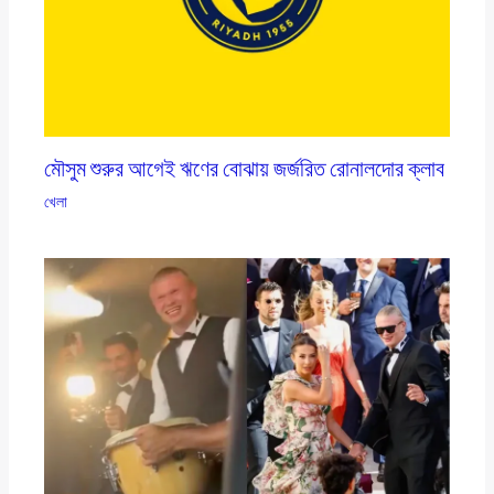
মৌসুম শুরুর আগেই ঋণের বোঝায় জর্জরিত রোনালদোর ক্লাব
খেলা