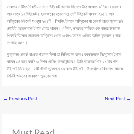
ভারতের মাটিতে দ্বিতীয় সর্বোচ্চ উইকেট প্রাপক হিসেবে উঠে আসতে অশ্বিনের দরকার
আর মাত্র ১২ উইকেট। হরভজনের ঘরের মাঠে মোট উইকেট সংখ্যা ২৬৫। আর
অশ্বিনের উইকেট সংখ্যা ২৫৪টি। স্পিনিং ট্র্যাকে অশ্বিনের যা রেকর্ড তাতে প্রথম দুই
টেস্টেই হরভজনকে টপকে যেতে পারেন। এদিকে, ভারতের মাটিতে এক নম্বর উইকেট
শিকারি হিসেবে হরভজন-অশ্বিনের থেকে এখনও অনেক এগিয়ে অনিল কুম্বলে। তার
সংগ্রহ ৩৫০।
কুম্বলের রেকর্ড ভাঙতে পারবেন কিনা তা নিশ্চিত না হলেও হরভজনকে নিঃসন্দেহে টপকে
যাবেন ৩৪ বছর বয়সি এ স্পিন বোলিং অলরাউন্ডার। তিনি ভারতের পিচে ২১ বার পাঁচ
উইকেট নিয়েছেন। ৬টি টেস্টে তুলেছেন ১০ করে উইকেট। ইংল্যান্ডের বিরুদ্ধে সিরিজে
তিনিই ভারতের অন্যতম তুরুপের তাস।
←
Previous Post
Next Post
→
Must Read