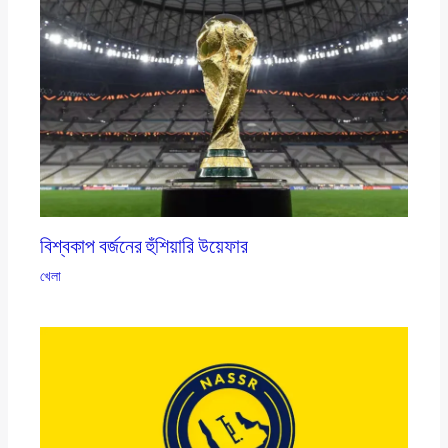
বিশ্বকাপ বর্জনের হুঁশিয়ারি উয়েফার
খেলা