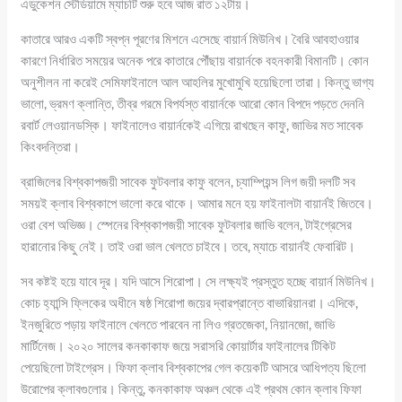
এডুকেশন স্টেডিয়ামে ম্যাচটি শুরু হবে আজ রাত ১২টায়।
কাতারে আরও একটি স্বপ্ন পূরণের মিশনে এসেছে বায়ার্ন মিউনিখ। বৈরি আবহাওয়ার
কারণে নির্ধারিত সময়ের অনেক পরে কাতারে পৌঁছায় বায়ার্নকে বহনকারী বিমানটি। কোন
অনুশীলন না করেই সেমিফাইনালে আল আহলির মুখোমুখি হয়েছিলো তারা। কিন্তু ভাগ্য
ভালো, ভ্রমণ ক্লান্তি, তীব্র গরমে বিপর্যস্ত বায়ার্নকে আরো কোন বিপদে পড়তে দেননি
রবার্ট লেওয়ানডস্কি। ফাইনালেও বায়ার্নকেই এগিয়ে রাখছেন কাফু, জাভির মত সাবেক
কিংবদন্তিরা।
ব্রাজিলের বিশ্বকাপজয়ী সাবেক ফুটবলার কাফু বলেন, চ্যাম্পিয়ন্স লিগ জয়ী দলটি সব
সময়ই ক্লাব বিশ্বকাপে ভালো করে থাকে। আমার মনে হয় ফাইনালটা বায়ার্নই জিতবে।
ওরা বেশ অভিজ্ঞ। স্পেনের বিশ্বকাপজয়ী সাবেক ফুটবলার জাভি বলেন, টাইগ্রেসের
হারানোর কিছু নেই। তাই ওরা ভাল খেলতে চাইবে। তবে, ম্যাচে বায়ার্নই ফেবারিট।
সব কষ্টই হয়ে যাবে দূর। যদি আসে শিরোপা। সে লক্ষ্যই প্রস্তুত হচ্ছে বায়ার্ন মিউনিখ।
কোচ হ্যান্সি ফ্লিকের অধীনে ষষ্ঠ শিরোপা জয়ের দ্বারপ্রান্তে বাভারিয়ানরা। এদিকে,
ইনজুরিতে পড়ায় ফাইনালে খেলতে পারবেন না লিও গ্রতজেকা, নিয়ানজো, জাভি
মার্টিনেজ। ২০২০ সালের কনকাকাফ জয়ে সরাসরি কোয়ার্টার ফাইনালের টিকিট
পেয়েছিলো টাইগ্রেস। ফিফা ক্লাব বিশ্বকাপের গেল কয়েকটি আসরে আধিপত্য ছিলো
উরোপের ক্লাবগুলোর। কিন্তু, কনকাকাফ অঞ্চল থেকে এই প্রথম কোন ক্লাব ফিফা