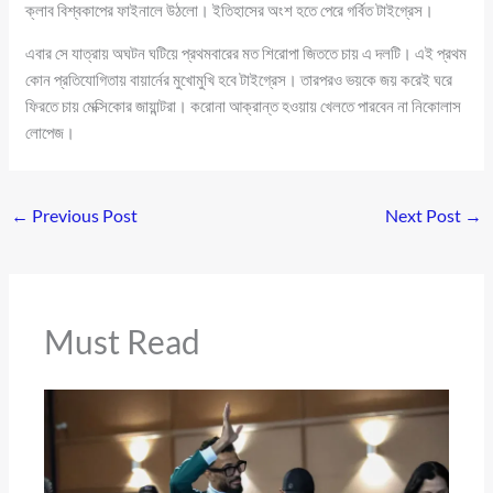
ক্লাব বিশ্বকাপের ফাইনালে উঠলো। ইতিহাসের অংশ হতে পেরে গর্বিত টাইগ্রেস।
এবার সে যাত্রায় অঘটন ঘটিয়ে প্রথমবারের মত শিরোপা জিততে চায় এ দলটি। এই প্রথম
কোন প্রতিযোগিতায় বায়ার্নের মুখোমুখি হবে টাইগ্রেস। তারপরও ভয়কে জয় করেই ঘরে
ফিরতে চায় মেক্সিকোর জায়ান্টরা। করোনা আক্রান্ত হওয়ায় খেলতে পারবেন না নিকোলাস
লোপেজ।
←
Previous Post
Next Post
→
Must Read