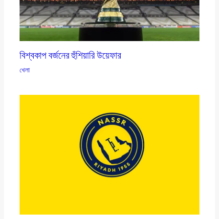
বিশ্বকাপ বর্জনের হুঁশিয়ারি উয়েফার
খেলা