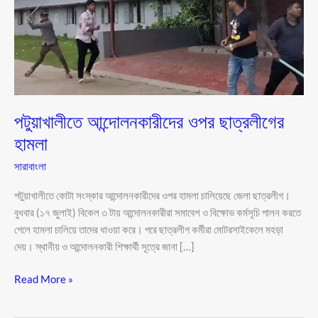
পটুয়াখালীতে আন্দোলনকারীদের ওপর ছাত্রলীগের
হামলা
সারাবাংলা
পটুয়াখালীতে কোটা সংস্কার আন্দোলনকারীদের ওপর হামলা চালিয়েছে জেলা ছাত্রলীগ।
বুধবার (১৭ জুলাই) বিকেল ৩ টায় আন্দোলনকারীরা সমাবেশ ও বিক্ষোভ কর্মসূচি পালন করতে
গেলে হামলা চালিয়ে তাদের ধাওয়া করে। পরে ছাত্রলীগ কর্মীরা মোটরসাইকেলে মহড়া
দেয়। স্থানীয় ও আন্দোলনকারী শিক্ষার্থী সূত্রে জানা […]
Read More »