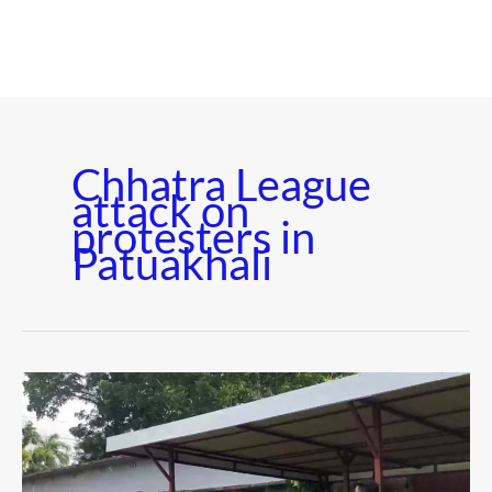
Chhatra League
attack on
protesters in
Patuakhali
পটুয়াখালীতে
আন্দোলনকারীদের
ওপর
ছাত্রলীগের
হামলা