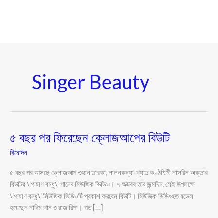
Singer Beauty
৫ বছর পর ফিরেছেন ক্লোজআপের বিউটি
৫
বছর
বিনোদন
পর
ফিরেছেন
৫ বছর পর আসছে ক্লোজআপ ওয়ান তারকা, লালনকন্যা-খ্যাত কণ্ঠশিল্পী নাসরিন অক্তার
ক্লোজআপের
বিউটির \’পাষাণ বন্ধু\’ গানের মিউজিক ভিডিও। ৭ অক্টবর তার জন্মদিন, সেই উপলক্ষে
বিউটি
\’পাষাণ বন্ধু\’ মিউজিক ভিডিওটি প্রকাশ করবেন বিউটি। মিউজিক ভিডিওতে মডেল
হয়েছেন নাদিম খান ও রাজ রিপা। গত […]