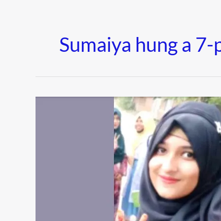
Sumaiya hung a 7-
৭
পৃষ্ঠার
চিরকুট
লিখে
গলায়
ফাঁস
দিলেন
সুমাইয়া