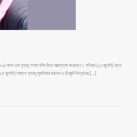
া (১৯) নামে এক গৃহবধূ গলায় ফাঁস দিয়ে আত্মহত্যা করেছেন। শনিবার (১৩ জুলাই) রাতে
(১৪ জুলাই) সকালে গৃহবধূ সুমাইয়ার মরদেহ ও চিরকুট উদ্ধারের […]