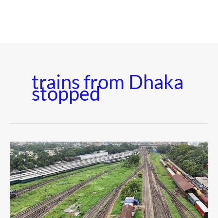
trains from Dhaka
stopped
মহখালীতে
রেললাইন
অবরোধ,
ঢাকা
থেকে
ট্রেন
চলাচল