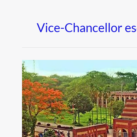
Vice-Chancellor e
জাবিতে
রাবার
বুলেটে
শিক্ষার্থীরা
আহত,
পালালেন
উপাচার্য