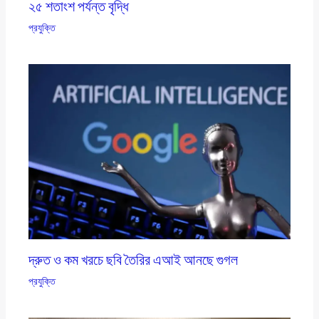
২৫ শতাংশ পর্যন্ত বৃদ্ধি
প্রযুক্তি
দ্রুত ও কম খরচে ছবি তৈরির এআই আনছে গুগল
প্রযুক্তি