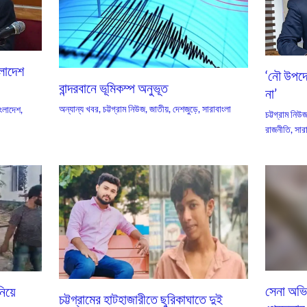
ংলাদেশ
‘নৌ উপদেষ
বান্দরবানে ভূমিকম্প অনুভূত
না’
অন্যান্য খবর
,
চট্টগ্রাম নিউজ
,
জাতীয়
,
দেশজুড়ে
,
সারাবাংলা
ংলাদেশ
,
চট্টগ্রাম নিউ
রাজনীতি
,
সার
সেনা অভিয
নিয়ে
চট্টগ্রামের হাটহাজারীতে ছুরিকাঘাতে দুই