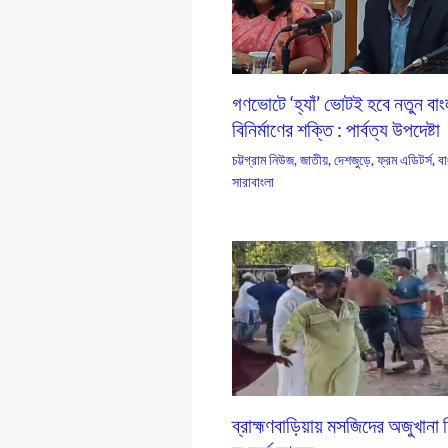
গণভোটে ‘হ্যাঁ’ ভোটই হবে নতুন বা
বিনির্মাণের শক্তি : পার্বত্য উপদেষ্টা
চট্টগ্রাম নিউজ
,
জাতীয়
,
দেশজুড়ে
,
ফ্রম এডিটর্স
,
বা
সারাবাংলা
ব্রাহ্মণবাড়িয়ায় মসজিদের অজুখানা 