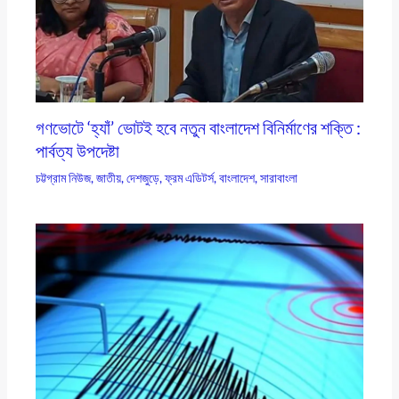
গণভোটে ‘হ্যাঁ’ ভোটই হবে নতুন বাংলাদেশ বিনির্মাণের শক্তি :
পার্বত্য উপদেষ্টা
চট্টগ্রাম নিউজ
,
জাতীয়
,
দেশজুড়ে
,
ফ্রম এডিটর্স
,
বাংলাদেশ
,
সারাবাংলা