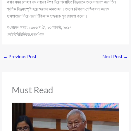
করার সময় লোহার রড ভবনের উপর দিয়ে প্রবাহিত বিদ্যুতের তারে সংযোগ হলে তিন
শ্রমিক বিদ্যুৎস্পৃষ্ট হয়ে গুরুতর আহত হন। তাদের চট্টগ্রাম মেডিক্যাল কলেজ
হাসপাতালে নিয়ে এলে চিকিৎসক দুজনকে মৃত ঘোষণা করেন।
বাংলাদেশ সময়: ১৩০৩ ঘণ্টা, ২৩ আগস্ট, ২০১৭
লেটেস্টবিডিনিউজ.কম/পিকে
←
Previous Post
Next Post
→
Must Read