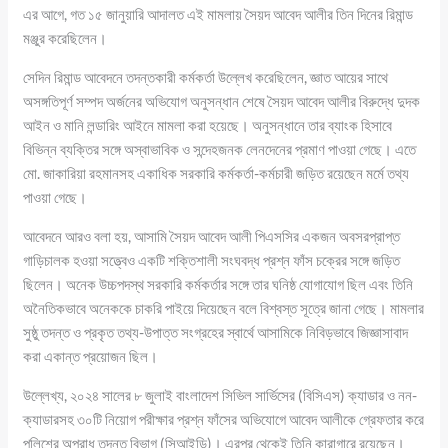
এর আগে, গত ১৫ জানুয়ারি আদালত এই মামলায় সৈয়দ আবেদ আলীর তিন দিনের রিমান্ড
মঞ্জুর করেছিলেন।
সেদিন রিমান্ড আবেদনে তদন্তকারী কর্মকর্তা উল্লেখ করেছিলেন, জ্ঞাত আয়ের সাথে
অসঙ্গতিপূর্ণ সম্পদ অর্জনের অভিযোগ অনুসন্ধান শেষে সৈয়দ আবেদ আলীর বিরুদ্ধে দুদক
আইন ও মানি লন্ডারিং আইনে মামলা করা হয়েছে। অনুসন্ধানে তার ব্যাংক হিসাবে
বিভিন্ন ব্যক্তির সঙ্গে অস্বাভাবিক ও সন্দেহজনক লেনদেনের প্রমাণ পাওয়া গেছে। এতে
মো. জাকারিয়া রহমানসহ একাধিক সরকারি কর্মকর্তা-কর্মচারী জড়িত রয়েছেন মর্মে তথ্য
পাওয়া গেছে।
আবেদনে আরও বলা হয়, আসামি সৈয়দ আবেদ আলী পিএসসির একজন অবসরপ্রাপ্ত
গাড়িচালক হওয়া সত্ত্বেও একটি শক্তিশালী সংঘবদ্ধ প্রশ্ন ফাঁস চক্রের সঙ্গে জড়িত
ছিলেন। অনেক উচ্চপদস্থ সরকারি কর্মকর্তার সঙ্গে তার ঘনিষ্ঠ যোগাযোগ ছিল এবং তিনি
অনৈতিকভাবে অনেককে চাকরি পাইয়ে দিয়েছেন বলে বিশ্বস্ত সূত্রে জানা গেছে। মামলার
সুষ্ঠু তদন্ত ও প্রকৃত তথ্য-উপাত্ত সংগ্রহের স্বার্থে আসামিকে নিবিড়ভাবে জিজ্ঞাসাবাদ
করা একান্ত প্রয়োজন ছিল।
উল্লেখ্য, ২০২৪ সালের ৮ জুলাই বাংলাদেশ সিভিল সার্ভিসের (বিসিএস) ক্যাডার ও নন-
ক্যাডারসহ ৩০টি নিয়োগ পরীক্ষার প্রশ্ন ফাঁসের অভিযোগে আবেদ আলীকে গ্রেফতার করে
পুলিশের অপরাধ তদন্ত বিভাগ (সিআইডি)। এরপর থেকেই তিনি কারাগারে রয়েছেন।