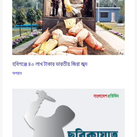
হবিগঞ্জে ৪০ লাখ টাকার ভারতীয় জিরা জব্দ
অপরাধ