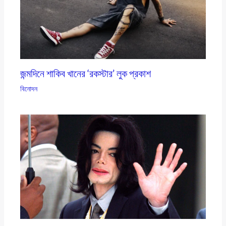
জন্মদিনে শাকিব খানের ‘রকস্টার’ লুক প্রকাশ
বিনোদন