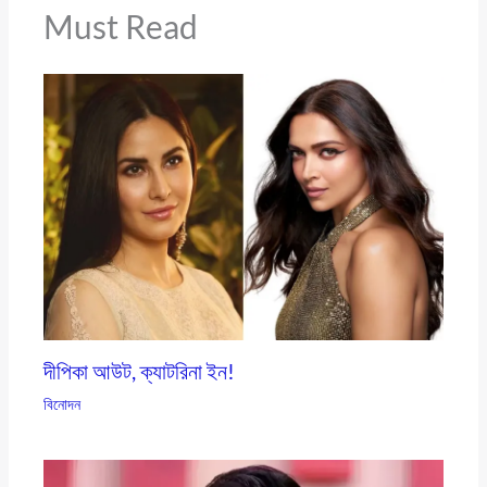
Must Read
দীপিকা আউট, ক্যাটরিনা ইন!
বিনোদন