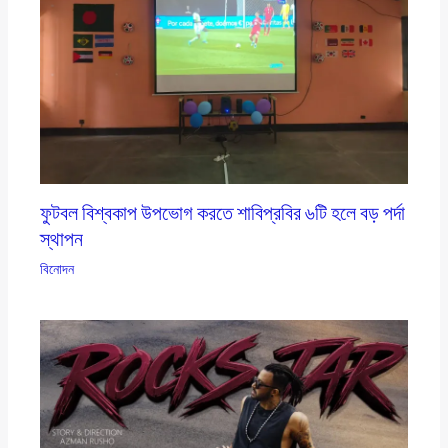
ফুটবল বিশ্বকাপ উপভোগ করতে শাবিপ্রবির ৬টি হলে বড় পর্দা
স্থাপন
বিনোদন