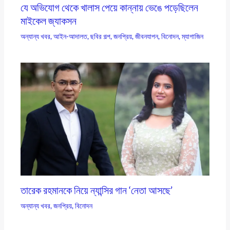
যে অভিযোগ থেকে খালাস পেয়ে কান্নায় ভেঙে পড়েছিলেন
মাইকেল জ্যাকসন
অন্যান্য খবর
,
আইন-আদালত
,
ছবির গল্প
,
জনপ্রিয়
,
জীবনযাপন
,
বিনোদন
,
ম্যাগাজিন
তারেক রহমানকে নিয়ে ন্যান্সির গান ‘নেতা আসছে’
অন্যান্য খবর
,
জনপ্রিয়
,
বিনোদন