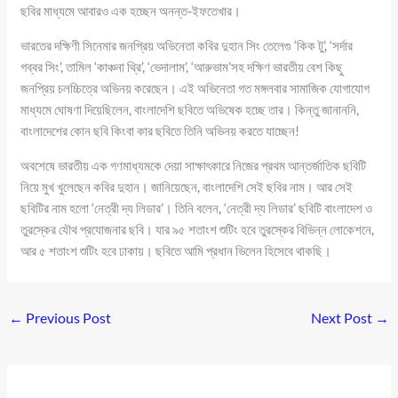
ছবির মাধ্যমে আবারও এক হচ্ছেন অনন্ত-ইফতেখার।
ভারতের দক্ষিণী সিনেমার জনপ্রিয় অভিনেতা কবির দুহান সিং তেলেগু ‘কিক টু’, ‘সর্দার
গব্বর সিং’, তামিল ‘কাঞ্চনা থ্রি’, ‘ভেদালাম’, ‘আরুভাম’সহ দক্ষিণ ভারতীয় বেশ কিছু
জনপ্রিয় চলচ্চিত্রে অভিনয় করেছেন। এই অভিনেতা গত মঙ্গলবার সামাজিক যোগাযোগ
মাধ্যমে ঘোষণা দিয়েছিলেন, বাংলাদেশি ছবিতে অভিষেক হচ্ছে তার। কিন্তু জানাননি,
বাংলাদেশের কোন ছবি কিংবা কার ছবিতে তিনি অভিনয় করতে যাচ্ছেন!
অবশেষে ভারতীয় এক গণমাধ্যমকে দেয়া সাক্ষাৎকারে নিজের প্রথম আন্তর্জাতিক ছবিটি
নিয়ে মুখ খুলেছেন কবির দুহান। জানিয়েছেন, বাংলাদেশি সেই ছবির নাম। আর সেই
ছবিটির নাম হলো ‘নেত্রী দ্য লিডার’। তিনি বলেন, ‘নেত্রী দ্য লিডার’ ছবিটি বাংলাদেশ ও
তুরস্কের যৌথ প্রযোজনার ছবি। যার ৯৫ শতাংশ শুটিং হবে তুরস্কের বিভিন্ন লোকেশনে,
আর ৫ শতাংশ শুটিং হবে ঢাকায়। ছবিতে আমি প্রধান ভিলেন হিসেবে থাকছি।
←
Previous Post
Next Post
→