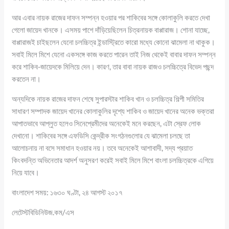
আর এবার নায়ক রাজের দাফন সম্পন্ন হওয়ার পর শাকিবের সঙ্গে কোলাকুলি করতে দেখা
গেলো জায়েদ খানকে। এসময় পাশে দাঁড়িয়েছিলেন চিত্রনায়ক বাপ্পারাজ। শোনা যাচ্ছে,
বাপ্পারাজই চাইছলেন যেনো চলচ্চিত্র ইন্ডাস্ট্রিতে কারো মধ্যে কোনো ঝামেলা না থাকুক।
সবাই মিলে মিশে যেনো একসঙ্গে কাজ করতে পারেন তাই নিজ থেকেই বাবার দাফন সম্পন্ন
করে শাকিব-জায়েদকে মিলিয়ে দেন। কারণ, তার বাবা নায়ক রাজও চলচ্চিত্রে বিভেদ পছন্দ
করতেন না।
অন্যদিকে নায়ক রাজের দাফন শেষে সুপারস্টার শাকিব খান ও চলচ্চিত্র শিল্পী সমিতির
সাধারণ সম্পাদক জায়েদ খানের কোলাকুলির দৃশ্যে শাকিব ও জায়েদ খানের অনেক ভক্তরা
আপাতভাবে আপ্লুত হলেও সিনেপ্রেমীদের অনেকেই মনে করছেন, এটা স্রেফ লোক
দেখানো। শাকিবের সঙ্গে এফডিসি কেন্দ্রীক সংগঠনগুলোর যে ঝামেলা চলছে তা
আলোচনায় না বসে সমাধান হওয়ার নয়। তবে অনেকেই আশাবাদী, সদ্য প্রয়াত
কিংবদন্তি অভিনেতার আদর্শ অনুসরণ করেই সবাই মিলে মিশে বাংলা চলচ্চিত্রকে এগিয়ে
নিয়ে যাবে।
বাংলাদেশ সময়: ১৬৩০ ঘণ্টা, ২৪ আগস্ট ২০১৭
লেটেস্টবিডিনিউজ.কম/এস