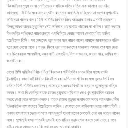
কিংবদন্তির মৃত্যু বাংলা চলচ্চিত্রের সবাইকে সত্যি সত্যি এক কাতারে এনে দাঁড়
করিয়েছে। দীর্ঘদিন ধরে আভ্যন্তরীণ ঝামেলায় এফডিসি যাচ্ছিলেন না দেশের সুপারস্টার
অভিনেতা শাকিব খান। শিল্পী সমিতির নির্বাচন নিয়ে অভিমান থাকায় এমনটি হচ্ছিলো।
কিন্তু নায়ক রাজের মৃত্যুদিনে সেই অভিমান ধরে রাখতে পারলেন না শাকিব। তাই সকালে
কিংবদন্তি অভিনেতা নায়করাজকে এফডিসিতে নেয়ার আগেই সেখানে গিয়ে হাজির
হয়েছিলেন তিনি। সব ভেদাভেদ ভুলে সবার সঙ্গে নায়ক রাজের নামাজে জানাজাতেও শরিক
হতে দেখা গেলো তাকে। শত্রু, মিত্র ভুলে নায়করাজের জানাজায় এসময় তার সঙ্গে দেখা
যায় চিত্রনায়ক আলমগীল, ওমর সানি, ফেরদৌস, মিশা সওদাগর, জায়েদ খান, আমিন খান
ও বাপ্পীদেরও।
গেলো শিল্পী সমিতির নির্বাচন নিয়ে বিব্রতকর পরিস্থিতির ভেতর দিয়ে যাচ্ছে গোটা
ইন্ডাস্ট্রি। কারণ এই নির্বাচন নিয়েই তারকা অভিনেতা শাকিবের সঙ্গে দূরত্ব তৈরি হয়
বর্তমান শিল্পী সমিতির নেতাদের। গণমাধ্যমে একের বিপরীতে অন্যকে তুলোধুনো পর্যন্ত
করেন। অথচ কিংবদন্তি নায়ক রাজের মৃত্যুতে শাকিবকে দেখে খুব স্বাভাবিক আচরণ
করতে দেখা গেছে জায়েদ খানকে। নায়ক রাজের মৃত্যুর সংবাদ শুনে সবার আগে রাজধানীর
ইউনাইটেড হাসপাতালে গিয়েছিলেন শাকিব। সেখানে বেশ খানিকক্ষণ সময় কাটান তিনি।
এরপর হাসপাতাল ছেড়ে যাওয়ার আগ মুহূর্তে হাসপাতালের ভেতরেই দেখা হয় জায়েদ খানের
সঙ্গে। মুখোমুখি হওয়া মাত্রই দুজনই হাত বাড়িয়ে হ্যান্ডশেক করতে দেখা গেছে। তবে
বাইরে থেকে তাদের মধ্যে কি কথা হয়েছে তা বোঝা যায়নি।