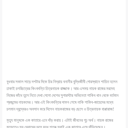
বুধবার সকাল সাড়ে দশটার দিকে চির নিদ্রায় বনানীর বুদ্ধিজীবী গোরস্থানে শায়িত হলেন
ঢাকাই চলচ্চিত্রের কিংবদন্তি চিত্রনায়ক রাজ্জাক। আর এসময় নায়ক রাজের মরদেহ
নিজের কাঁধে তুলে নিতে দেখা গেলো দেশের সুপারস্টার অভিনেতা শাকিব খান থেকে বর্তমান
প্রজন্মের নায়কদের। আর এই কিংবদন্তির দাফন শেষে নাকি শাকিব-জায়েদের মধ্যে
চলমান দ্বন্দ্বেরও অবসান করে দিলেন নায়করাজের বড় ছেলে ও চিত্রনায়ক বাপ্পারাজ!
মৃত্যু মানুষকে এক কাতারে এনে দাঁড় করায়। এটাই জীবনের গূঢ় অর্থ। নায়ক রাজের
মৃত্যুতেও সব ভেদাভেদ ভুলে বন্ধু শত্রু সবাই এক কাতারে এসে দাঁড়িয়েছেন।