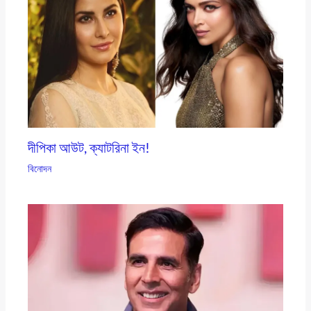
দীপিকা আউট, ক্যাটরিনা ইন!
বিনোদন