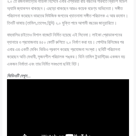
২.০ তে রজনীকান্তের নায়িকা হিসেবে এবার ঐশ্বরিয়া রায় বচ্চনের পরিবর্তে ব্রিটিশ মডেল
অ্যামি জ্যাকসন থাকছেন। এছাড়া থাকছেন আরও কয়েক বরেণ্য অভিনেতা। সঙ্গীত
পরিচালনা করেছেন ভারতের মিউজিক জগতের খ্যাতনামা সঙ্গীত পরিচালক এ আর রহমান।
তিনটি ভাষায় (তামিল,তেলেগু,হিন্দি) ২.০ মুক্তি পাবে আগামী বছরের জানুয়ারিতে।
বাহুবালির চাইতেও বিশাল বাজেটে নির্মিত হয়েছে এই সিনেমা। লাইকা প্রোডাকশনের
ব্যানারে ও প্রযোজনায় ৪৫০ কোটি রুপিতে ২.০ নির্মাণ করা হয়। পোস্টার রিলিজের পর
এবার এর একটি মেকিং ভিডিও প্রকাশ করেছে প্রযোজনা সংস্থা। ছবিটি পরিচালনা
করেছেন অতি মেধাবী, সৃজনশীল পরিচালক শঙ্কর। যিনি তামিল ইন্ডাস্ট্রির একজন বড়
একজন নির্মাতা এবং তার নির্মিত সবগুলো ছবিই হিট।
ভিডিওটি দেখুন…