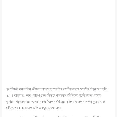
খুব শীঘ্রই বক্সঅফিস কাঁপাতে আসছে সুপারস্টার রজনীকান্তের রোবটের সিক্যুয়েল মুভি
২.০। তার সাথে আরও দারুণ চমক হিসাবে থাকছেন বলিউডের গর্বের তারকা অক্ষয়
কুমার। প্রথমবারের মত বড় মাপের ভিলেন চরিত্রে অভিনয় করলেন অক্ষয় কুমার এবং
ছবিতে তাকে কাকরূপে অতি ভয়ঙ্কর দেখা যাবে।