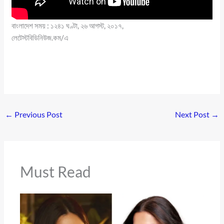
বাংলাদেশ সময় : ১২৪১ ঘণ্টা, ২৬ আগস্ট, ২০১৭,
লেটেস্টবিডিনিউজ.কম/এ
←
Previous Post
Next Post
→
Must Read