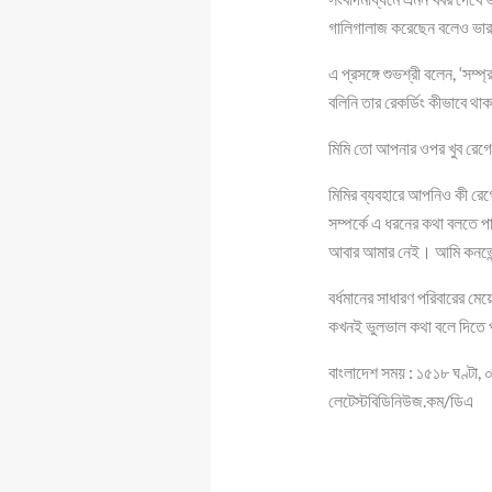
গালিগালাজ করেছেন বলেও ভারত
এ প্রসঙ্গে শুভশ্রী বলেন, ‘স
বলিনি তার রেকর্ডিং কীভাবে থা
মিমি তো আপনার ওপর খুব রেগে 
মিমির ব্যবহারে আপনিও কী রে
সম্পর্কে এ ধরনের কথা বলতে 
আবার আমার নেই। আমি কনভেন্
বর্ধমানের সাধারণ পরিবারের মে
কখনই ভুলভাল কথা বলে দিতে প
বাংলাদেশ সময় : ১৫১৮ ঘণ্টা, 
লেটেস্টবিডিনিউজ.কম/ডিএ