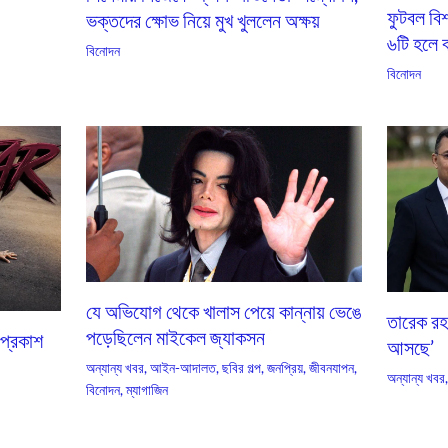
ফুটবল বি
ভক্তদের ক্ষোভ নিয়ে মুখ খুললেন অক্ষয়
৬টি হলে ব
বিনোদন
বিনোদন
যে অভিযোগ থেকে খালাস পেয়ে কান্নায় ভেঙে
তারেক রহম
পড়েছিলেন মাইকেল জ্যাকসন
 প্রকাশ
আসছে’
অন্যান্য খবর
,
আইন-আদালত
,
ছবির গল্প
,
জনপ্রিয়
,
জীবনযাপন
,
অন্যান্য খবর
বিনোদন
,
ম্যাগাজিন