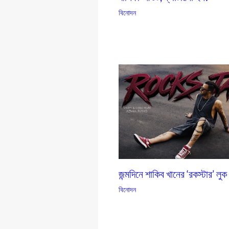
বিনোদন
জন্মদিনে শাকিব খানের ‘রকস্টার’ লুক
বিনোদন