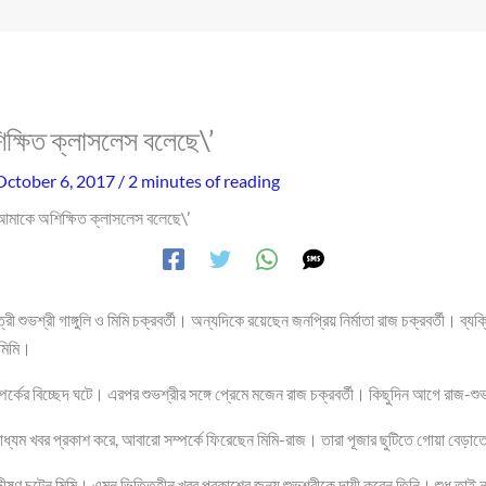
ক্ষিত ক্লাসলেস বলেছে\’
October 6, 2017
/
2 minutes of reading
 আমাকে অশিক্ষিত ক্লাসলেস বলেছে\’
 শুভশ্রী গাঙ্গুলি ও মিমি চক্রবর্তী। অন্যদিকে রয়েছেন জনপ্রিয় নির্মাতা রাজ চক্রবর্তী। ব্যক্
 মিমি।
র্কের বিচ্ছেদ ঘটে। এরপর শুভশ্রীর সঙ্গে প্রেমে মজেন রাজ চক্রবর্তী। কিছুদিন আগে রাজ-শুভ
াধ্যম খবর প্রকাশ করে, আবারো সম্পর্কে ফিরেছেন মিমি-রাজ। তারা পূজার ছুটিতে গোয়া বেড়
ীষণ চটেন মিমি। এমন ভিত্তিহীন খবর প্রকাশের জন্য শুভশ্রীকে দায়ী করেন তিনি। শুধু তাই ন