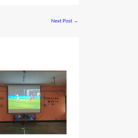
Next Post
→