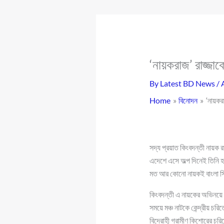
‘নায়করাজ’ রাজ্জা
By
Latest BD News
/
Home
বিনোদন
‘নায়কর
সদ্য প্রয়াত কিংবদন্তী নায়ক 
এদেশে এসে অল্প দিনেই তিনি হ
মত আর কোনো নায়কই বাংলা 
কিংবদন্তী এ নায়কের অভিনয়ে 
সময়ে মঞ্চ নাটকে কেন্দ্রীয় চর
বিদ্রোহী গ্রামীণ কিশোরের 