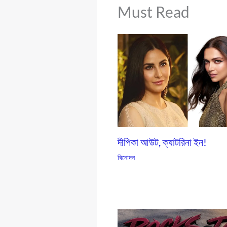
Must Read
দীপিকা আউট, ক্যাটরিনা ইন!
বিনোদন