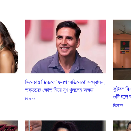
সিনেমায় নিজেকে ‘ফ্লপ অভিনেতা’ সম্বোধন,
ফুটবল বি
ভক্তদের ক্ষোভ নিয়ে মুখ খুললেন অক্ষয়
৬টি হলে ব
বিনোদন
বিনোদন