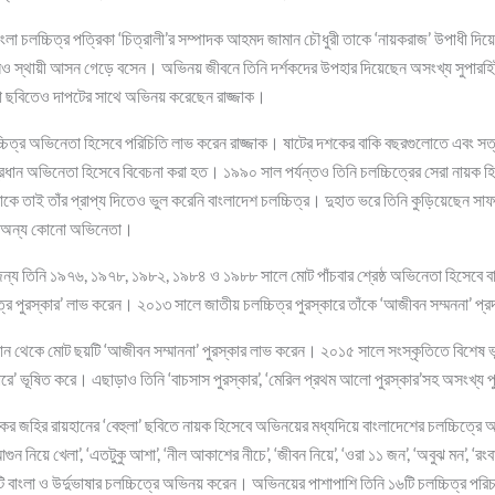
বাংলা চলচ্চিত্র পত্রিকা ‘চিত্রালী’র সম্পাদক আহমদ জামান চৌধুরী তাকে ‘নায়করাজ’ উপাধী দ
েও স্থায়ী আসন গেড়ে বসেন। অভিনয় জীবনে তিনি দর্শকদের উপহার দিয়েছেন অসংখ্য সুপারহি
া ছবিতেও দাপটের সাথে অভিনয় করেছেন রাজ্জাক।
্চিত্র অভিনেতা হিসেবে পরিচিতি লাভ করেন রাজ্জাক। ষাটের দশকের বাকি বছরগুলোতে এবং স
র প্রধান অভিনেতা হিসেবে বিবেচনা করা হত। ১৯৯০ সাল পর্যন্তও তিনি চলচ্চিত্রের সেরা নায়ক
 তাই তাঁর প্রাপ্য দিতেও ভুল করেনি বাংলাদেশ চলচ্চিত্র। দুহাত ভরে তিনি কুড়িয়েছেন সাফল
েই অন্য কোনো অভিনেতা।
্য তিনি ১৯৭৬, ১৯৭৮, ১৯৮২, ১৯৮৪ ও ১৯৮৮ সালে মোট পাঁচবার শ্রেষ্ঠ অভিনেতা হিসেবে বাং
চ্চিত্র পুরস্কার’ লাভ করেন। ২০১৩ সালে জাতীয় চলচ্চিত্র পুরস্কারে তাঁকে ‘আজীবন সম্মননা’ প্
িষ্ঠান থেকে মোট ছয়টি ‘আজীবন সম্মাননা’ পুরস্কার লাভ করেন। ২০১৫ সালে সংস্কৃতিতে বিশেষ ভ
্কারে’ ভূষিত করে। এছাড়াও তিনি ‘বাচসাস পুরস্কার’, ‘মেরিল প্রথম আলো পুরস্কার’সহ অসংখ্য
রকর জহির রায়হানের ‘বেহুলা’ ছবিতে নায়ক হিসেবে অভিনয়ের মধ্যদিয়ে বাংলাদেশের চলচ্চিত্র
গুন নিয়ে খেলা’, ‘এতটুকু আশা’, ‘নীল আকাশের নীচে’, ‘জীবন নিয়ে’, ‘ওরা ১১ জন’, ‘অবুঝ মন’, ‘রংব
টি বাংলা ও উর্দুভাষার চলচ্চিত্রে অভিনয় করেন। অভিনয়ের পাশাপাশি তিনি ১৬টি চলচ্চিত্র 