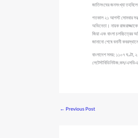
জাতিসংঘের জনসংখ্যা তহবিলের
গতকাল ২১ আগস্ট সোমবার সন্ধ্
অভিনেতা। নায়ক রাজরাজ্জাকের ম
জিয়া এবং বাংলা চলচ্চিত্রের 
জানানো শেষে বনানী কবরস্থানে
বাংলাদেশ সময়: ১১০৭ ঘণ্টা,
লেটেস্টবিডিনিউজ.কম/এসডি
←
Previous Post