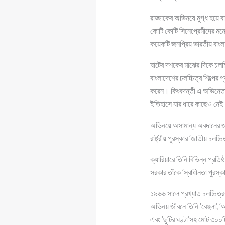
রাজ্জাকের অভিনয়ে মুগ্ধ হয়ে 
কোটি কোটি সিনেপ্রেমীদের মন
কয়েকটি জনপ্রিয় ভারতীয় বাংল
ষাটের দশকের মাঝের দিকে চলচ
বাংলাদেশের চলচ্চিত্র শিল্পে
করেন। কিংবদন্তী এ অভিনেতাকে
ইতিহাসে যার ধারে কাছেও ন
অভিনয়ে অসামান্য অবদানের জন
রাষ্ট্রীয় পুরস্কার ‘জাতীয় চল
ক্যারিয়ারে তিনি বিভিন্ন প্রত
সরকার তাঁকে ‘স্বাধীনতা পুরস
১৯৬৬ সালে প্রখ্যাত চলচ্চিত্
অভিনয় জীবনে তিনি ‘বেহুলা’, ‘আ
এবং ‘ছুটির ঘণ্টা’সহ মোট ৩০০