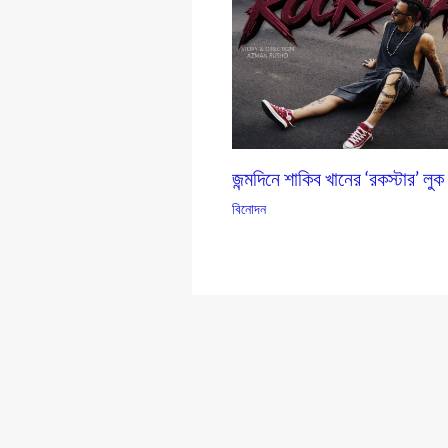
জন্মদিনে শাকিব খানের ‘রকস্টার’ লুক
বিনোদন