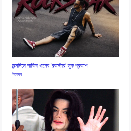
জন্মদিনে শাকিব খানের ‘রকস্টার’ লুক প্রকাশ
বিনোদন