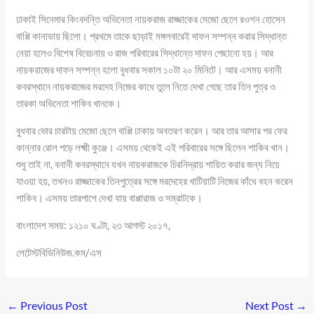
ঢাকাই সিনেমার কিংবদন্তি অভিনেতা নায়করাজ রাজ্জাকের মেজো ছেলে রওশন হোসেন
বাপ্পি কানাডায় ছিলো। প্রথমে তাকে ছাড়াই মঙ্গলবারেই দাফন সম্পন্ন করার সিদ্ধান্ত
নেয়া হলেও বিশেষ বিবেচনায় ও রাজ পরিবারের সিদ্ধান্তে দাফন পেছানো হয়। আর
নায়করাজের দাফন সম্পন্ন হলো বুধবার সকাল ১০টা ২০ মিনিটে। আর এসময় বনানী
কবরস্থানে নায়করাজের মরদেহ নিজের কাধে তুলে নিতে দেখা গেছে তার তিন পুত্র ও
তারকা অভিনেতা শাকিব খানকে।
বুধবার ভোর চারটায় মেজো ছেলে বাপ্পি ঢাকায় অবতরণ করেন। আর তার আসার পর ফের
কান্নার রোল পড়ে লক্ষ্মী কুঞ্জে। এসময় থেকেই এই পরিবারের সঙ্গে ছিলেন শাকিব খান।
শুধু তাই না, বনানী কবরস্থানে যখন নায়করাজকে চিরনিদ্রায় শায়িত করার জন্য নিয়ে
যাওয়া হয়, তখনও রাজ্জাকের তিনপুত্রের সঙ্গে মরদেহের খাটিয়াটি নিজের কাঁধে বহন করেন
শাকিব। এসময় তারপাশে দেখা যায় বাপ্পারাজ ও সম্রাটকে।
বাংলাদেশ সময়: ১২১০ ঘণ্টা, ২৩ আগস্ট ২০১৭,
লেটেস্টবিডিনিউজ.কম/এস
←
Previous Post
Next Post
→