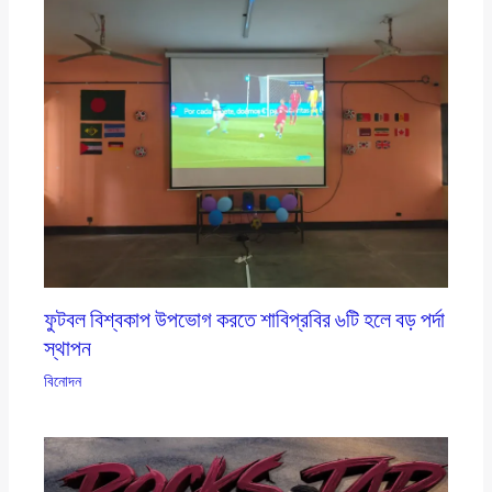
ফুটবল বিশ্বকাপ উপভোগ করতে শাবিপ্রবির ৬টি হলে বড় পর্দা
স্থাপন
বিনোদন