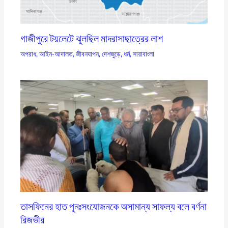
গাজীপুরে টয়লেটে ঝুলছিল মাদরাসাছাত্রের লাশ
অপরাধ
,
আইন-আদালত
,
জীবনযাপন
,
দেশজুড়ে
,
ধর্ম
,
সারাবাংলা
তাসফিনের হাত পুনঃসংযোজনকে অসামান্য সাফল্য বলে বর্ণনা
রিজভীর