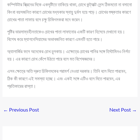
কম্পিউটার স্ক্রিনের দিকে একদৃষ্টিতে তাকিয়ে থাকা, চোখে কন্ট্যাক্ট লেন্স ঠিকমতো না বসানো
কিংবা বয়সজনিত কারণে চোখের মধ্যকার স্নায়ু দুর্বল হয়ে পড়ে। চোখের শুষ্কতার কারণে
চোখের পাতা লাফায় বলে চক্ষু চিকিৎসকরা মনে করেন।
পুষ্টির ভারসাম্যহীনতাকেও চোখের পাতা লাফানোর একটি কারণ হিসেবে দেখানো হয়।
বিশেষ করে ম্যাগনেসিয়ামের অভাবজনিত কারণে এমনটি হতে পারে।
অ্যালার্জির ফলে অনেকের চোখ চুলকায়। এক্ষেত্রে চোখের পানির সঙ্গে হিস্টামিনও নির্গত
হয়। এর কারণে চোখ কেঁপে উঠতে পারে বলে মত বিশেষজ্ঞদের।
এসব ক্ষেত্রে অতি দ্রুত চিকিৎসকের পরামর্শ নেওয়া দরকার। তিনি বলে দিতে পারবেন,
ঠিক কী কারণে এই সমস্যা হচ্ছে। এবং একই সঙ্গে এটিও বলে দিতে পারবেন, এর
প্রতিকারের রাস্তা।
←
Previous Post
Next Post
→