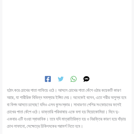
হঠাৎ করে চোখের পাতা লাফিয়ে ওঠে। আসলে চোখের পাতা কেঁপে ওঠার কয়েকটি কারণ
আছে, যা শারীরিক বিভিন্ন সমস্যার ইঙ্গিত দেয়। অনেকেই বলেন, এতে শরীর অসুস্থ হবে
বা বিপদ আসতে চলেছে! যদিও এসব কুসংস্কার। সাধারণত পেশির সংকোচনের ফলেই
চোখের পাতা কেঁপে ওঠে। ডাক্তারি পরিভাষায় একে বলা হয় মিয়োকোমিয়া। দিনে দু-
একবার এটি হওয়া স্বাভাবিক। তবে যদি মাত্রাতিরিক্ত হয় ও বিরক্তির কারণ হয়ে দাঁড়ায়
চোখ লাফানো, সেক্ষেত্রে চিকিৎসকের পরামর্শ নিতে হবে।