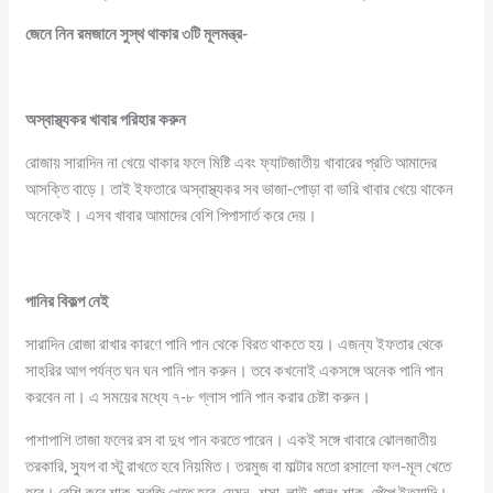
জেনে নিন রমজানে সুস্থ থাকার ৩টি মূলমন্ত্র-
অস্বাস্থ্যকর খাবার পরিহার করুন
রোজায় সারাদিন না খেয়ে থাকার ফলে মিষ্টি এবং ফ্যাটজাতীয় খাবারের প্রতি আমাদের
আসক্তি বাড়ে। তাই ইফতারে অস্বাস্থ্যকর সব ভাজা-পোড়া বা ভারি খাবার খেয়ে থাকেন
অনেকেই। এসব খাবার আমাদের বেশি পিপাসার্ত করে দেয়।
পানির বিকল্প নেই
সারাদিন রোজা রাখার কারণে পানি পান থেকে বিরত থাকতে হয়। এজন্য ইফতার থেকে
সাহরির আগ পর্যন্ত ঘন ঘন পানি পান করুন। তবে কখনোই একসঙ্গে অনেক পানি পান
করবেন না। এ সময়ের মধ্যে ৭-৮ গ্লাস পানি পান করার চেষ্টা করুন।
পাশাপাশি তাজা ফলের রস বা দুধ পান করতে পারেন। একই সঙ্গে খাবারে ঝোলজাতীয়
তরকারি, স্যুপ বা স্টু রাখতে হবে নিয়মিত। তরমুজ বা মাল্টার মতো রসালো ফল-মূল খেতে
হবে। বেশি করে শাক-সবজি খেতে হবে, যেমন- শসা, লাউ, পালং শাক, পেঁপে ইত্যাদি।