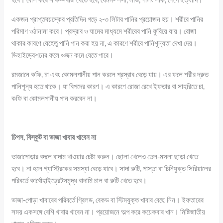
একজন প্রাপ্তবয়স্কের প্রতিদিন গড়ে ২-৩ লিটার পানির প্রয়োজন হয়। শরীরে পানির
পরিমাণ ওঠানামা করে। প্রস্রাব ও ঘামের মাধ্যমে শরীরের পানি ফুরিয়ে যায়। রোজা
থাকার কারণে যেহেতু পানি পান করা হয় না, এ কারণে শরীরে পানিশূন্যতা দেখা দেয়।
ডিহাইড্রেশনের ফলে ওজন কমে যেতে পারে।
রমজানে কফি, চা এবং কোমলপানীয় পান করলে প্রস্রাব বেড়ে যায়। এর ফলে শরীর দ্রুত
পানিশূন্য হতে থাকে। যা বিপদের কারণ। এ কারণে রোজা রেখে ইফতার বা সাহরিতে চা,
কফি বা কোমলপানীয় পান করবেন না।
চিপস, বিস্কুট বা ভাজা খাবার খাবেন না
ভাজাপোড়ার বদলে বাদাম খাওয়ার চেষ্টা করুন। ছোলা খেলেও তেল-মসলা ছাড়া খেতে
হবে। না হলে গ্যাস্ট্রিকের সমস্যা বেড়ে যাবে। সাদা রুটি, পাস্তা বা চিনিযুক্ত সিরিয়ালের
পরিবর্তে কার্বোহাইড্রেটসমৃদ্ধ বাদামি চাল বা রুটি খেতে হবে।
ভাজা-পোড়া খাবারের পরিবর্তে গ্রিলড, বেকড বা স্টিমযুক্ত খাবার বেছে নিন। ইফতারের
সময় একসঙ্গে বেশি খাবার খাবেন না। প্রয়োজনে অল্প করে কয়েকবার খান। মিষ্টিজাতীয়