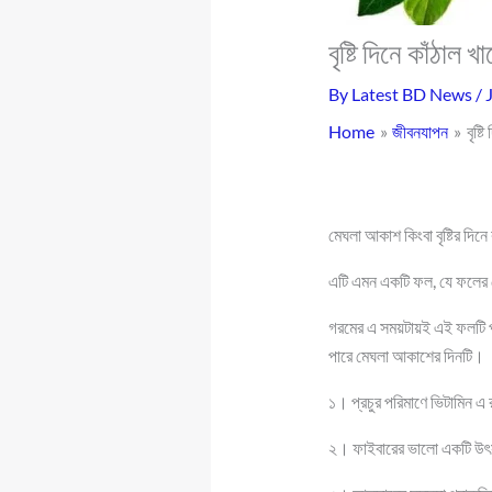
বৃষ্টি দিনে কাঁঠাল
By
Latest BD News
/
Home
জীবনযাপন
বৃষ্
মেঘলা আকাশ কিংবা বৃষ্টির দি
এটি এমন একটি ফল, যে ফলের কো
গরমের এ সময়টায়ই এই ফলটি পাক
পারে মেঘলা আকাশের দিনটি।
১। প্রচুর পরিমাণে ভিটামিন এ 
২। ফাইবারের ভালো একটি উৎস 