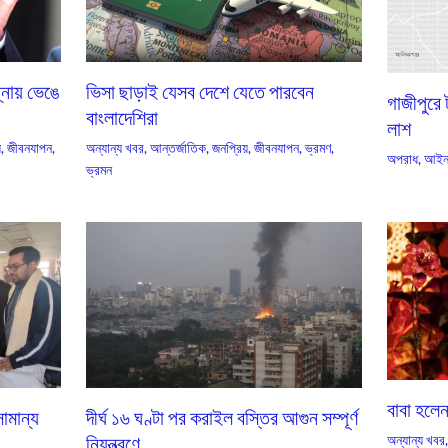
্নায় ভেঙে
ভিসা ছাড়াই যেসব দেশে যেতে পারবেন
গাজীপুরে
বাংলাদেশিরা
লাশ
়
,
জীবনযাপন
,
অন্যান্য খবর
,
আন্তর্জাতিক
,
জনপ্রিয়
,
জীবনযাপন
,
ভ্রমণ
,
অপরাধ
,
আইন
ভ্রমন
বাবা হলে
ামান্য
দীর্ঘ ১৬ ঘণ্টা পর করাইল বস্তির আগুন সম্পূর্ণ
নিয়ন্ত্রণে
অন্যান্য খবর