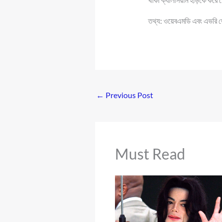
তথ্য: ওয়েবএমডি এবং এভরি 
←
Previous Post
Must Read