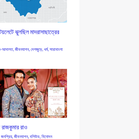
 টয়লেটে ঝুলছিল মাদরাসাছাত্রের
-আদালত
,
জীবনযাপন
,
দেশজুড়ে
,
ধর্ম
,
সারাবাংলা
ন রাজকুমার রাও
,
জনপ্রিয়
,
জীবনযাপন
,
বলিউড
,
বিনোদন