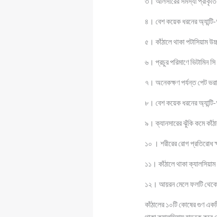
৩। আলসারের সমস্যা প্রাকৃতি
৪। বেশ কয়েক ধরনের অ্যান্টি-
৫। কাঁঠালে থাকা পটাসিয়াম উচ্
৬। প্রচুর পরিমাণে ভিটামিন স
৭। অনেকক্ষণ পর্যন্ত পেট ভরা 
৮। বেশ কয়েক ধরনের অ্যান্টি-
৯। ক্যানসারের ঝুঁকি কমে কাঁঠ
১০ । শরীরের রোগ প্রতিরোধ ক্
১১। কাঁঠালে থাকা ক্যালসিয়াম 
১২। আয়রন মেলে ফলটি থেকে। 
কাঁঠালের ১০টি কোষের গুণ একট
থাকা ক্যালসিয়াম হাড়কে কর