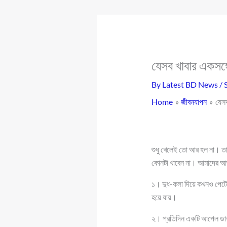
যেসব খাবার একসঙ্
By
Latest BD News
/
Home
জীবনযাপন
যেসব
শুধু খেলেই তো আর হল না। ত
কোনটা খাবেন না। আমাদের আ
১। দুধ-কলা দিয়ে কখনও পেটের 
হয়ে যায়।
২। প্রতিদিন একটি আপেল ডাক