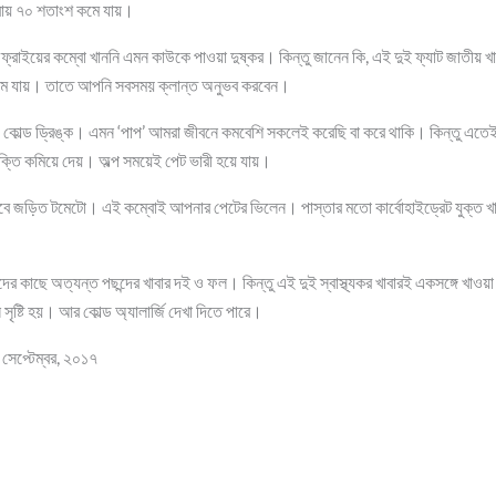
্রায় ৭০ শতাংশ কমে যায়।
-ফ্রাইয়ের কম্বো খাননি এমন কাউকে পাওয়া দুষ্কর। কিন্তু জানেন কি, এই দুই ফ্যাট জাতীয় খা
 কমে যায়। তাতে আপনি সবসময় ক্লান্ত অনুভব করবেন।
্গে কোল্ড ড্রিঙ্ক। এমন ‘পাপ’ আমরা জীবনে কমবেশি সকলেই করেছি বা করে থাকি। কিন্তু এতেই
র শক্তি কমিয়ে দেয়। অল্প সময়েই পেট ভারী হয়ে যায়।
বে জড়িত টমেটো। এই কম্বোই আপনার পেটের ভিলেন। পাস্তার মতো কার্বোহাইড্রেট যুক্ত খাব
ের কাছে অত্যন্ত পছন্দের খাবার দই ও ফল। কিন্তু এই দুই স্বাস্থ্যকর খাবারই একসঙ্গে খাও
 সৃষ্টি হয়। আর কোল্ড অ্যালার্জি দেখা দিতে পারে।
 সেপ্টেম্বর, ২০১৭