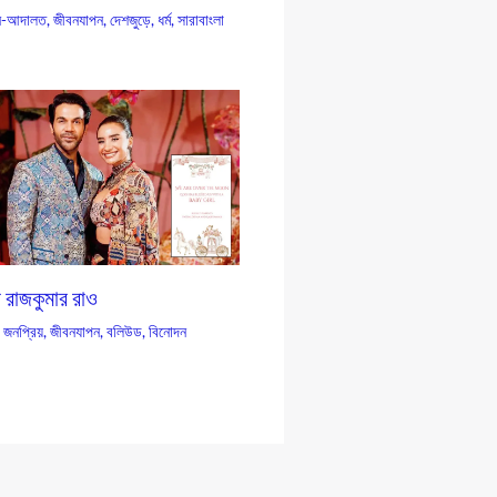
-আদালত
,
জীবনযাপন
,
দেশজুড়ে
,
ধর্ম
,
সারাবাংলা
ন রাজকুমার রাও
,
জনপ্রিয়
,
জীবনযাপন
,
বলিউড
,
বিনোদন