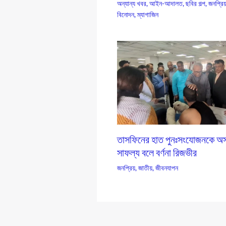
অন্যান্য খবর
,
আইন-আদালত
,
ছবির গল্প
,
জনপ্রিয
বিনোদন
,
ম্যাগাজিন
তাসফিনের হাত পুনঃসংযোজনকে অস
সাফল্য বলে বর্ণনা রিজভীর
জনপ্রিয়
,
জাতীয়
,
জীবনযাপন