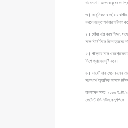
খাবেন না। এতে ওষুধের গুণ প
৩। আধুনিকতার ছোঁয়ায় বার্গার
করলে রক্তে শর্করার পরিমাণ
৪। ধোঁয়া ওঠা গরম পিজ্জা, সঙ
সঙ্গে স্টার্চ মিলে মিশে হজমে
৫। পাস্তার সঙ্গে ওতপ্রোতভা
মিশে গ্যাসের সৃষ্টি করে।
৬। ডায়েট যারা মেনে চলেন তাদ
সংস্পর্শে অ্যাসিড আসলে টক্সিন
বাংলাদেশ সময়: ১০০০ ঘণ্টা, ৯
লেটেস্টবিডিনিউজ.কম/পিকে