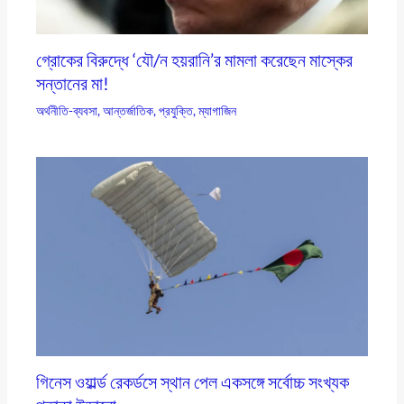
গ্রোকের বিরুদ্ধে ‘যৌ/ন হয়রানি’র মামলা করেছেন মাস্কের
সন্তানের মা!
অর্থনীতি-ব্যবসা
,
আন্তর্জাতিক
,
প্রযুক্তি
,
ম্যাগাজিন
গিনেস ওয়ার্ল্ড রেকর্ডসে স্থান পেল একসঙ্গে সর্বোচ্চ সংখ্যক