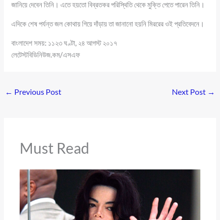
জানিয়ে দেবেন তিনি। এতে হয়তো বিব্রতকর পরিস্থিতি থেকে মুক্তি পেতে পারেন তিনি।
এদিকে শেষ পর্যন্ত জল কোথায় গিয়ে দাঁড়ায় তা জানানো হয়নি মিররের ওই প্রতিবেদনে।
বাংলাদেশ সময়: ১১২৩ ঘণ্টা, ২৪ আগস্ট ২০১৭
লেটেস্টবিডিনিউজ.কম/এসএফ
←
Previous Post
Next Post
→
Must Read