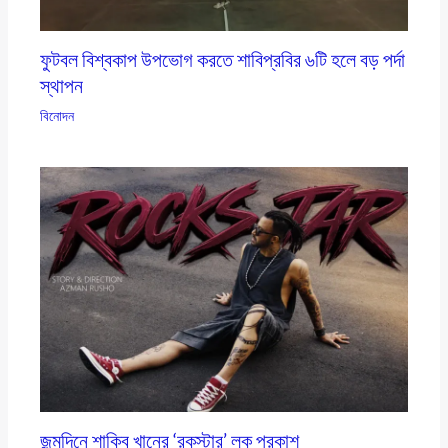
ফুটবল বিশ্বকাপ উপভোগ করতে শাবিপ্রবির ৬টি হলে বড় পর্দা
স্থাপন
বিনোদন
জন্মদিনে শাকিব খানের ‘রকস্টার’ লুক প্রকাশ