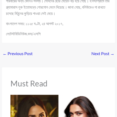
পরিবারের অন্য কোনও সদস্য। সেদিনের ছোট্ট মেয়েটি বড় হয়ে গেছে। ইনস্টাগ্রামে তার
গ্ল্যামারাস লুক ইতোমধ্যে শোরগোল ফেলে দিয়েছে। জানা গেছে, বলিউডেও পা রাখতে
চলেছে মিঠুনের কুড়িয়ে পাওয়া সেই মেয়ে।
বাংলাদেশ সময়: ১১২৫ ঘণ্টা, ২৪ আগস্ট ২০১৭,
লেটেস্টবিডিনিউজ.কম/এসপি
←
Previous Post
Next Post
→
Must Read