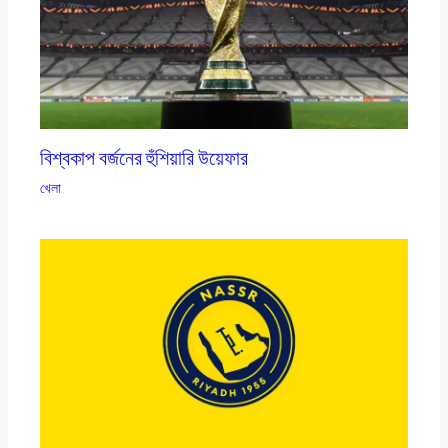
বিশ্বকাপ বর্জনের হুঁশিয়ারি উয়েফার
খেলা