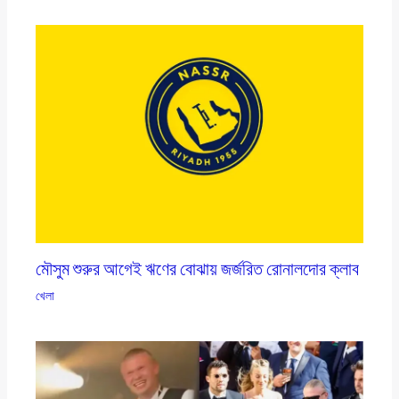
মৌসুম শুরুর আগেই ঋণের বোঝায় জর্জরিত রোনালদোর ক্লাব
খেলা