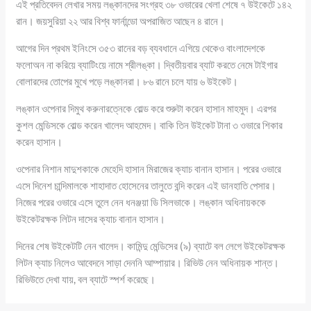
এই প্রতিবেদন লেখার সময় লঙ্কানদের সংগ্রহ ৩৮ ওভারের খেলা শেষে ৭ উইকেটে ১৪২
রান। জয়সুরিয়া ২২ আর বিশ্ব ফার্নান্ডো অপরাজিত আছেন ৪ রানে।
আগের দিন প্রথম ইনিংসে ৩৫৩ রানের বড় ব্যবধানে এগিয়ে থেকেও বাংলাদেশকে
ফলোঅন না করিয়ে ব্যাটিংয়ে নামে শ্রীলঙ্কা। দ্বিতীয়বার ব্যাট করতে নেমে টাইগার
বোলারদের তোপের মুখে পড়ে লঙ্কানরা। ৮৬ রানে চলে যায় ৬ উইকেট।
লঙ্কান ওপেনার দিমুথ করুনারত্নেকে বোল্ড করে শুরুটা করেন হাসান মাহমুদ। এরপর
কুশল মেন্ডিসকে বোল্ড করেন খালেদ আহমেদ। বাকি তিন উইকেট টানা ৩ ওভারে শিকার
করেন হাসান।
ওপেনার নিশান মাদুশকাকে মেহেদি হাসান মিরাজের ক্যাচ বানান হাসান। পরের ওভারে
এসে দিনেশ চান্দিমালকে শাহাদাত হোসেনের তালুতে বন্দি করেন এই ডানহাতি পেসার।
নিজের পরের ওভারে এসে তুলে নেন ধনঞ্জয়া ডি সিলভাকে। লঙ্কান অধিনায়ককে
উইকেটরক্ষক লিটন দাসের ক্যাচ বানান হাসান।
দিনের শেষ উইকেটটি নেন খালেদ। কামিন্দু মেন্ডিসের (৯) ব্যাটে বল লেগে উইকেটরক্ষক
লিটন ক্যাচ নিলেও আবেদনে সাড়া দেননি আম্পায়ার। রিভিউ নেন অধিনায়ক শান্ত।
রিভিউতে দেখা যায়, বল ব্যাটে স্পর্শ করেছে।