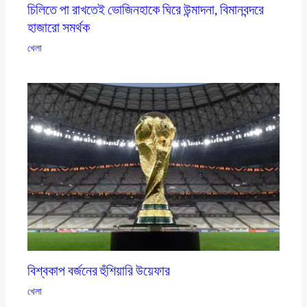
চিলিতে পা রাখতেই ভোজিনহাকে ঘিরে উন্মাদনা, বিমানবন্দরে
হাজারো সমর্থক
খেলা
বিশ্বকাপ বর্জনের হুঁশিয়ারি উয়েফার
খেলা