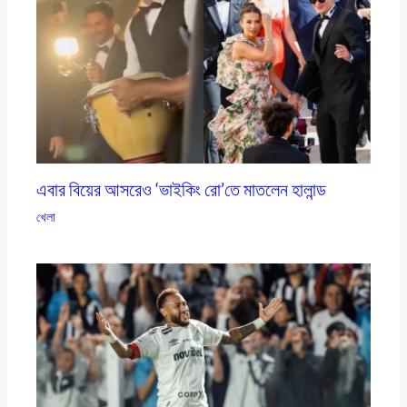
এবার বিয়ের আসরেও ‘ভাইকিং রো’তে মাতলেন হালান্ড
খেলা