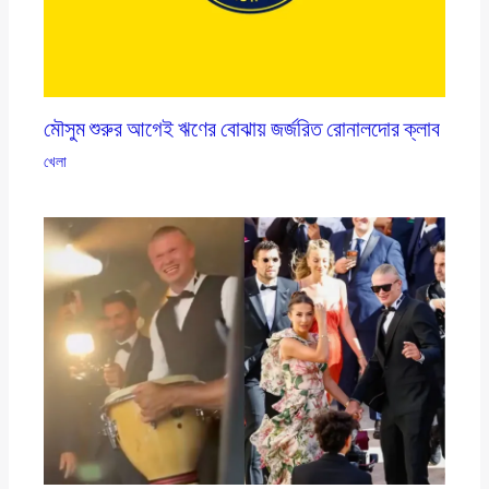
মৌসুম শুরুর আগেই ঋণের বোঝায় জর্জরিত রোনালদোর ক্লাব
খেলা