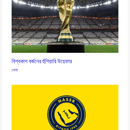
বিশ্বকাপ বর্জনের হুঁশিয়ারি উয়েফার
খেলা