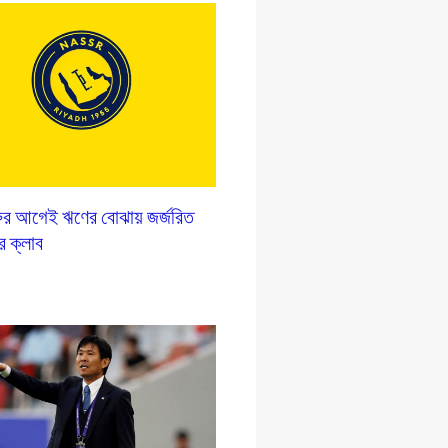
রুর আগেই ঋণের বোঝায় জর্জরিত
 ক্লাব