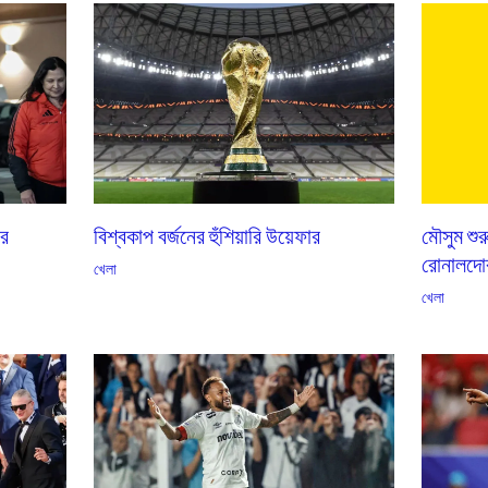
বিশ্বকাপ বর্জনের হুঁশিয়ারি উয়েফার
রে
মৌসুম শু
রোনালদোর
খেলা
খেলা