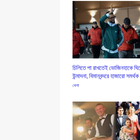
চিলিতে পা রাখতেই ভোজিনহাকে ঘি
উন্মাদনা, বিমানবন্দরে হাজারো সমর্থক
খেলা