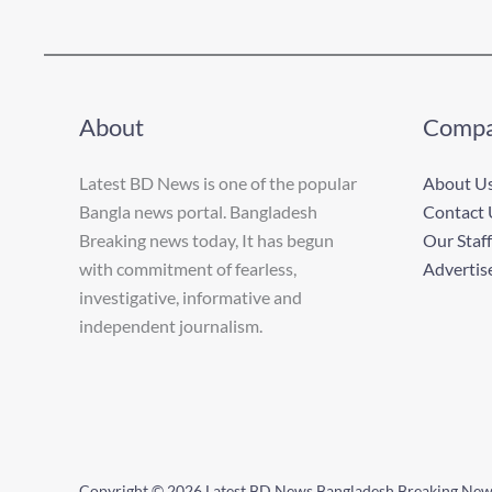
About
Comp
Latest BD News is one of the popular
About U
Bangla news portal. Bangladesh
Contact 
Breaking news today, It has begun
Our Staff
with commitment of fearless,
Advertis
investigative, informative and
independent journalism.
Copyright © 2026 Latest BD News Bangladesh Breaking Ne