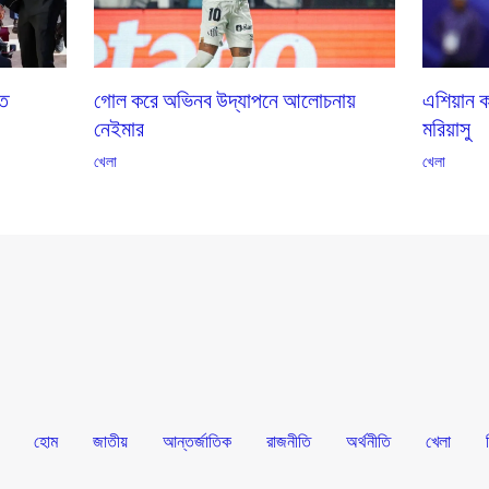
তে
গোল করে অভিনব উদ্‌যাপনে আলোচনায়
এশিয়ান ক
নেইমার
মরিয়াসু
খেলা
খেলা
হোম
জাতীয়
আন্তর্জাতিক
রাজনীতি
অর্থনীতি
খেলা