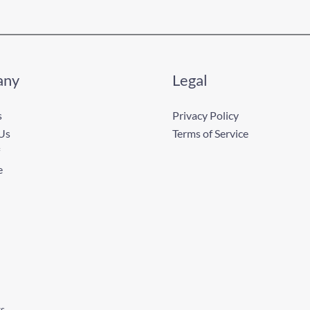
any
Legal
s
Privacy Policy
Us
Terms of Service
e
ws