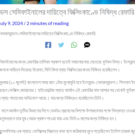
ান্ডস সেমিফাইনালের দায়িত্বে ফিক্সিংকাণ্ডে নিষিদ্ধ রেফারি
July 9, 2024
/
2 minutes of reading
নেদারল্যান্ডস সেমিফাইনালের দায়িত্বে ফিক্সিংকাণ্ডে নিষিদ্ধ রেফারি
মিফাইনালের জন্য রেফারির তালিকা প্রকাশ হতেই সমালোচনায় মেতেছে ফুটবল বিশ্ব। ইংল্যান্ড-
ে দায়িত্ব দিয়েছে উয়েফা, যিনি কিনা ম্যাচ ফিক্সিংয়ের জন্য নিষিদ্ধ হয়েছিলেন।
ধবার (১০ জুলাই) বাংলাদেশ সময় রাত ১টায় মুখোমুখি হবে ইংল্যান্ড-নেদারল্যান্ডস। সিগনাল ইদুন
য়েছেন ফেলিক্স জোয়ায়ের। হাইভোল্টেজ ম্যাচে জার্মান এই রেফারির নাম আসার পর থেকেই ফুটবল 
ধে ম্যাচ পাতানোর অভিযোগ আছে। যার জন্য নিষিদ্ধও হয়েছিলেন তিনি।
ে জার্মান তৃতীয় বিভাগের লিগে ভের্ডার ব্রেমেনের বিপক্ষে উপারতালার পক্ষে সিদ্ধান্ত দেও
ুসন্ধানে তার ঘুষ নেয়ার প্রমাণ পাওয়া যায় এবং তিনি ৬ মাসের জন্য নিষিদ্ধ হন।
ন্দেসলিগার এক ম্যাচে ফেলিক্সের বিরুদ্ধে কথা বলে জরিমানার মুখে পড়েছিলেন ইংলিশ তারকা জ