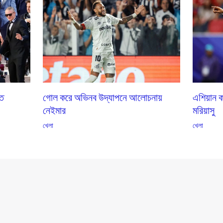
তে
গোল করে অভিনব উদ্‌যাপনে আলোচনায়
এশিয়ান ক
নেইমার
মরিয়াসু
খেলা
খেলা