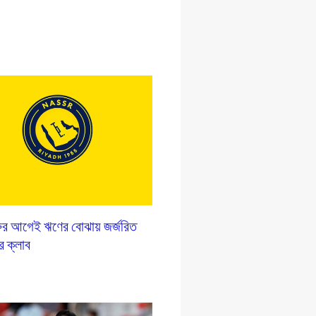
রুর আগেই ঋণের বোঝায় জর্জরিত
 ক্লাব