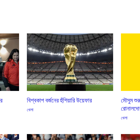
বিশ্বকাপ বর্জনের হুঁশিয়ারি উয়েফার
রে
মৌসুম শু
রোনালদোর
খেলা
খেলা