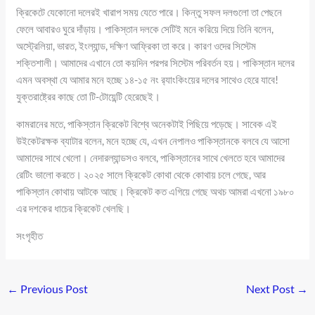
ক্রিকেটে যেকোনো দলেরই খারাপ সময় যেতে পারে। কিন্তু সফল দলগুলো তা পেছনে
ফেলে আবারও ঘুরে দাঁড়ায়। পাকিস্তান দলকে সেটিই মনে করিয়ে দিয়ে তিনি বলেন,
অস্ট্রেলিয়া, ভারত, ইংল্যান্ড, দক্ষিণ আফ্রিকা তা করে। কারণ ওদের সিস্টেম
শক্তিশালী। আমাদের এখানে তো কয়দিন পরপর সিস্টেম পরিবর্তন হয়। পাকিস্তান দলের
এমন অবস্থা যে আমার মনে হচ্ছে ১৪-১৫ নং র‍্যাংকিংয়ের দলের সাথেও হেরে যাবে!
যুক্তরাষ্ট্রের কাছে তো টি-টোয়েন্টি হেরেছেই।
কামরানের মতে, পাকিস্তান ক্রিকেট বিশ্বে অনেকটাই পিছিয়ে পড়েছে। সাবেক এই
উইকেটরক্ষক ব্যাটার বলেন, মনে হচ্ছে যে, এখন নেপালও পাকিস্তানকে বলবে যে আসো
আমাদের সাথে খেলো। নেদারল্যান্ডসও বলবে, পাকিস্তানের সাথে খেলতে হবে আমাদের
রেটিং ভালো করতে। ২০২৫ সালে ক্রিকেট কোথা থেকে কোথায় চলে গেছে, আর
পাকিস্তান কোথায় আটকে আছে। ক্রিকেট কত এগিয়ে গেছে অথচ আমরা এখনো ১৯৮০
এর দশকের ধাচের ক্রিকেট খেলছি।
সংগৃহীত
←
Previous Post
Next Post
→