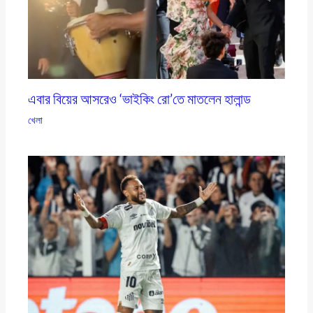
এবার বিয়ের আসরেও ‘ভাইকিং রো’তে মাতলেন হালান্ড
খেলা