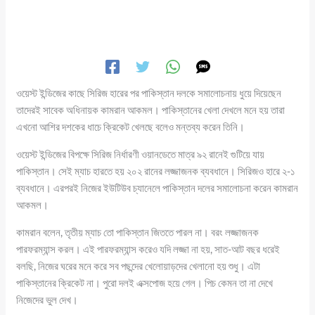
ওয়েস্ট ইন্ডিজের কাছে সিরিজ হারের পর পাকিস্তান দলকে সমালোচনায় ধুয়ে দিয়েছেন
তাদেরই সাবেক অধিনায়ক কামরান আকমল। পাকিস্তানের খেলা দেখলে মনে হয় তারা
এখনো আশির দশকের ধাচে ক্রিকেট খেলছে বলেও মন্তব্য করেন তিনি।
ওয়েস্ট ইন্ডিজের বিপক্ষে সিরিজ নির্ধারণী ওয়ানডেতে মাত্র ৯২ রানেই গুটিয়ে যায়
পাকিস্তান। সেই ম্যাচ হারতে হয় ২০২ রানের লজ্জাজনক ব্যবধানে। সিরিজও হারে ২-১
ব্যবধানে। এরপরই নিজের ইউটিউব চ্যানেলে পাকিস্তান দলের সমালোচনা করেন কামরান
আকমল।
কামরান বলেন, তৃতীয় ম্যাচ তো পাকিস্তান জিততে পারল না। বরং লজ্জাজনক
পারফরম্যান্স করল। এই পারফরম্যান্স করেও যদি লজ্জা না হয়, সাত-আট বছর ধরেই
বলছি, নিজের ঘরের মনে করে সব পছন্দের খেলোয়াড়দের খেলানো হয় শুধু। এটা
পাকিস্তানের ক্রিকেট না। পুরো দলই এক্সপোজ হয়ে গেল। পিচ কেমন তা না দেখে
নিজেদের ভুল দেখ।