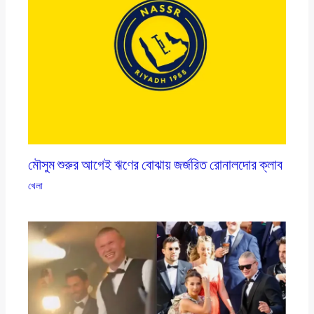
মৌসুম শুরুর আগেই ঋণের বোঝায় জর্জরিত রোনালদোর ক্লাব
খেলা