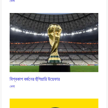
খেলা
বিশ্বকাপ বর্জনের হুঁশিয়ারি উয়েফার
খেলা