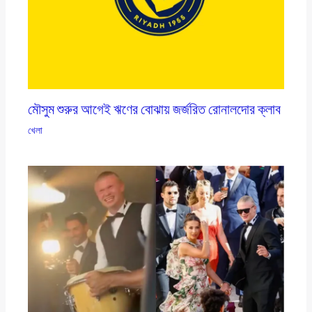
মৌসুম শুরুর আগেই ঋণের বোঝায় জর্জরিত রোনালদোর ক্লাব
খেলা