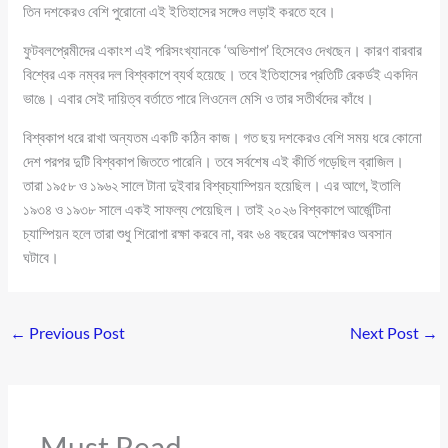
তিন দশকেরও বেশি পুরোনো এই ইতিহাসের সঙ্গেও লড়াই করতে হবে।
ফুটবলপ্রেমীদের একাংশ এই পরিসংখ্যানকে ‘অভিশাপ’ হিসেবেও দেখছেন। কারণ বারবার
বিশ্বের এক নম্বর দল বিশ্বকাপে ব্যর্থ হয়েছে। তবে ইতিহাসের প্রতিটি রেকর্ডই একদিন
ভাঙে। এবার সেই দায়িত্ব বর্তাতে পারে লিওনেল মেসি ও তার সতীর্থদের কাঁধে।
বিশ্বকাপ ধরে রাখা অন্যতম একটি কঠিন কাজ। গত ছয় দশকেরও বেশি সময় ধরে কোনো
দেশ পরপর দুটি বিশ্বকাপ জিততে পারেনি। তবে সর্বশেষ এই কীর্তি গড়েছিল ব্রাজিল।
তারা ১৯৫৮ ও ১৯৬২ সালে টানা দুইবার বিশ্বচ্যাম্পিয়ন হয়েছিল। এর আগে, ইতালি
১৯৩৪ ও ১৯৩৮ সালে একই সাফল্য পেয়েছিল। তাই ২০২৬ বিশ্বকাপে আর্জেন্টিনা
চ্যাম্পিয়ন হলে তারা শুধু শিরোপা রক্ষা করবে না, বরং ৬৪ বছরের অপেক্ষারও অবসান
ঘটাবে।
←
Previous Post
Next Post
→
Must Read