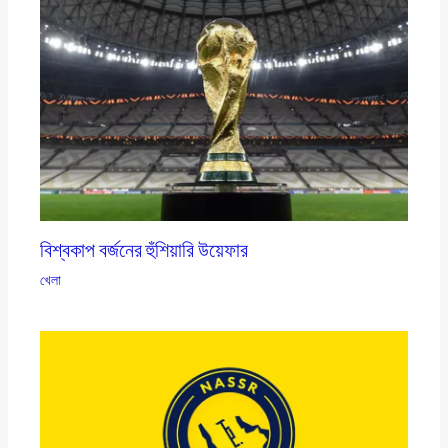
বিশ্বকাপ বর্জনের হুঁশিয়ারি উয়েফার
খেলা