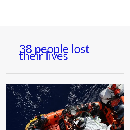
38 people lost
their lives
ইয়েমেনে
নৌকাডুবি,
৩৮
জনের
প্রাণহানি