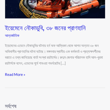
ইয়েমেনে নৌকাডুবি, ৩৮ জনের প্রাণহানি
আন্তর্জাতিক
ইয়েমেনের এডেনে নৌকাডুবির ঘটনায় হর্ন অফ আফ্রিকা থেকে আগত অন্তত ৩৮ জন
অভিবাসীর প্রাণহানির ঘটনা ঘটেছে। মঙ্গলবার স্থানীয় এক কর্মকর্তা ও প্রত্যক্ষদর্শীদের
বরাতে এ তথ্য জানিয়েছে বার্তা সংস্থা রয়টার্সের। রুদুম জেলার পরিচালক হাদি আল-খুরমা
রয়টার্সকে বলেন, এডেনের পূর্বে শাবওয়া গভর্নরেটের […]
Read More »
সর্বশেষ