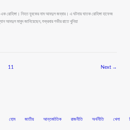
ে এক রোহিঙ্গা। নিহত যুবকের নাম আবদুল জব্বার। এ ঘটনায় ঘাতক রোহিঙ্গা হাফেজ
ন আবদুল মাবুদ জানিয়েছেন, শুক্রবার গভীর রাতে খুনিয়া
…
11
Next
→
হোম
জাতীয়
আন্তর্জাতিক
রাজনীতি
অর্থনীতি
খেলা