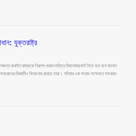
ন: যুক্তরাষ্ট্র
সেজন্য রাখাইন রাজ্যকে নিরাপদ করার দায়িত্ব মিয়ানমারকেই নিতে হবে বলে জানান
দ্ধে অবরোধের বিষয়টিও বিবেচনায় রাখছে তারা। শনিবার এক সংবাদ সম্মেলনে সফররত