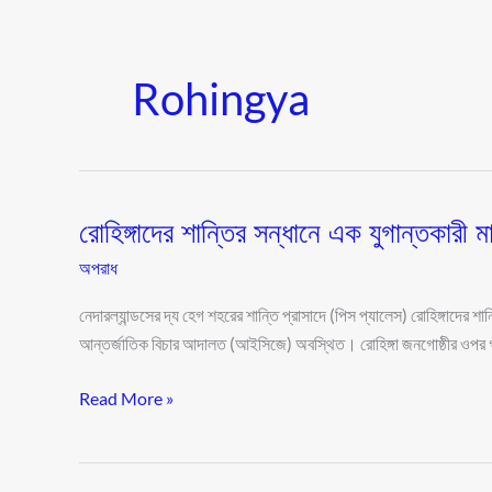
Rohingya
রোহিঙ্গাদের শান্তির সন্ধানে এক যুগান্তকারী
রোহিঙ্গাদের
শান্তির
অপরাধ
সন্ধানে
এক
নেদারল্যান্ডসের দ্য হেগ শহরের শান্তি প্রাসাদে (পিস প্যালেস) রোহিঙ্গাদের শ
যুগান্তকারী
আন্তর্জাতিক বিচার আদালত (আইসিজে) অবস্থিত। রোহিঙ্গা জনগোষ্ঠীর ওপর গণহ
মামলার
Read More »
শুনানি
আজ