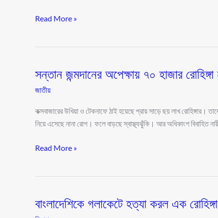
Read More »
সন্তান জন্মদানের অপেক্ষায় ৭০ হাজার রোহিঙ্গা 
সন্তান
জন্মদানের
জাতীয়
অপেক্ষায়
৭০
কক্সবাজারের উখিয়া ও টেকনাফে ঠাই হয়েছে প্রায় সাড়ে ছয় লাখ রোহিঙ্গার। তাদ
হাজার
নিয়ে এসেছে নানা রোগ। ফলে বাড়ছে স্বাস্থ্যঝুঁকি। আর অধিকাংশ বিবাহিত নারী স
রোহিঙ্গা
Read More »
নারী!
বাংলাদেশিকে গলাকেটে হত্যা করল এক রোহিঙ্গা
বাংলাদেশিকে
গলাকেটে