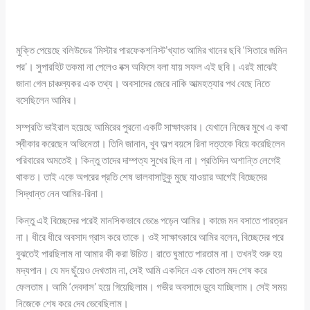
মুক্তি পেয়েছে বলিউডের ‘মিস্টার পারফেকশনিস্ট’খ্যাত আমির খানের ছবি ‘সিতারে জমিন
পর’। সুপারহিট তকমা না পেলেও বক্স অফিসে বলা যায় সফল এই ছবি। এরই মাঝেই
জানা গেল চাঞ্চল্যকর এক তথ্য। অবসাদের জেরে নাকি আত্মহত্যার পথ বেছে নিতে
বসেছিলেন আমির।
সম্প্রতি ভাইরাল হয়েছে আমিরের পুরনো একটি সাক্ষাৎকার। যেখানে নিজের মুখে এ কথা
স্বীকার করেছেন অভিনেতা। তিনি জানান, খুব অল্প বয়সে রিনা দত্তকে বিয়ে করেছিলেন
পরিবারের অমতেই। কিন্তু তাদের দাম্পত্য সুখের ছিল না। প্রতিদিন অশান্তি লেগেই
থাকত। তাই একে অপরের প্রতি শেষ ভালবাসাটুকু মুছে যাওয়ার আগেই বিচ্ছেদের
সিদ্ধান্ত নেন আমির-রিনা।
কিন্তু এই বিচ্ছেদের পরেই মানসিকভাবে ভেঙে পড়েন আমির। কাজে মন বসাতে পারত্রন
না। ধীরে ধীরে অবসাদ গ্রাস করে তাকে। ওই সাক্ষাৎকারে আমির বলেন, বিচ্ছেদের পরে
বুঝতেই পারছিলাম না আমার কী করা উচিত। রাতে ঘুমাতে পারতাম না। তখনই শুরু হয়
মদ্যপান। যে মদ ছুঁয়েও দেখতাম না, সেই আমি একদিনে এক বোতল মদ শেষ করে
ফেলতাম। আমি ‘দেবদাস’ হয়ে গিয়েছিলাম। গভীর অবসাদে ডুবে যাচ্ছিলাম। সেই সময়
নিজেকে শেষ করে দেব ভেবেছিলাম।