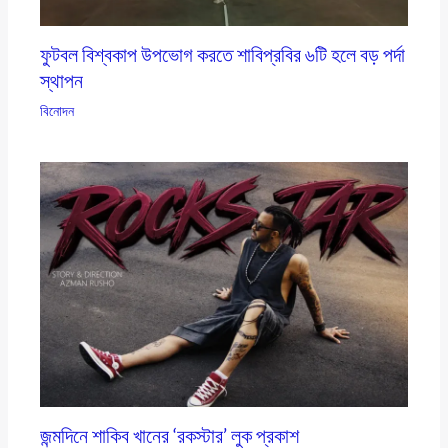
ফুটবল বিশ্বকাপ উপভোগ করতে শাবিপ্রবির ৬টি হলে বড় পর্দা
স্থাপন
বিনোদন
জন্মদিনে শাকিব খানের ‘রকস্টার’ লুক প্রকাশ