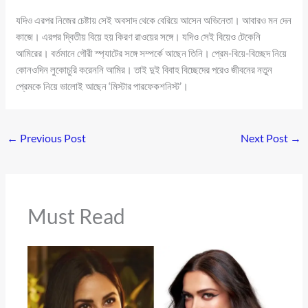
যদিও এরপর নিজের চেষ্টায় সেই অবসাদ থেকে বেরিয়ে আসেন অভিনেতা। আবারও মন দেন
কাজে। এরপর দ্বিতীয় বিয়ে হয় কিরণ রাওয়ের সঙ্গে। যদিও সেই বিয়েও টেকেনি
আমিরের। বর্তমানে গৌরী স্প্যাটের সঙ্গে সম্পর্কে আছেন তিনি। প্রেম-বিয়ে-বিচ্ছেদ নিয়ে
কোনওদিন লুকোচুরি করেননি আমির। তাই দুই বিবাহ বিচ্ছেদের পরেও জীবনের নতুন
প্রেমকে নিয়ে ভালোই আছেন ‘মিস্টার পারফেকশনিস্ট’।
←
Previous Post
Next Post
→
Must Read