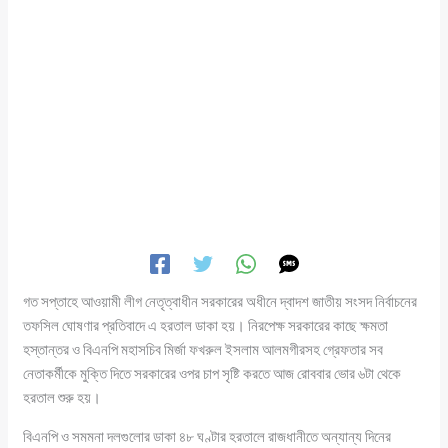
গত সপ্তাহে আওয়ামী লীগ নেতৃত্বাধীন সরকারের অধীনে দ্বাদশ জাতীয় সংসদ নির্বাচনের
তফসিল ঘোষণার প্রতিবাদে এ হরতাল ডাকা হয়। নিরপেক্ষ সরকারের কাছে ক্ষমতা
হস্তান্তর ও বিএনপি মহাসচিব মির্জা ফখরুল ইসলাম আলমগীরসহ গ্রেফতার সব
নেতাকর্মীকে মুক্তি দিতে সরকারের ওপর চাপ সৃষ্টি করতে আজ রোববার ভোর ৬টা থেকে
হরতাল শুরু হয়।
বিএনপি ও সমমনা দলগুলোর ডাকা ৪৮ ঘণ্টার হরতালে রাজধানীতে অন্যান্য দিনের