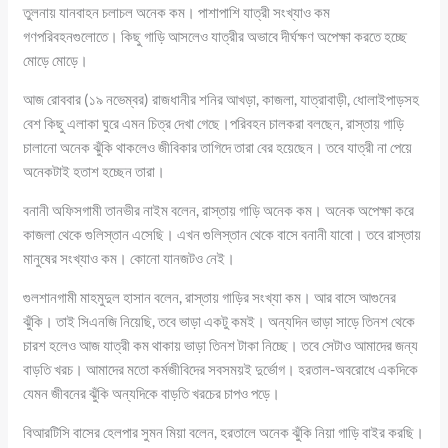
তুলনায় যানবাহন চলাচল অনেক কম। পাশাপাশি যাত্রী সংখ্যাও কম
গণপরিবহনগুলোতে। কিছু গাড়ি আসলেও যাত্রীর অভাবে দীর্ঘক্ষণ অপেক্ষা করতে হচ্ছে
মোড়ে মোড়ে।
আজ রোববার (১৯ নভেম্বর) রাজধানীর শনির আখড়া, কাজলা, যাত্রাবাড়ী, ধোলাইপাড়সহ
বেশ কিছু এলাকা ঘুরে এমন চিত্র দেখা গেছে।পরিবহন চালকরা বলছেন, রাস্তায় গাড়ি
চালানো অনেক ঝুঁকি থাকলেও জীবিকার তাগিদে তারা বের হয়েছেন। তবে যাত্রী না পেয়ে
অনেকটাই হতাশ হচ্ছেন তারা।
বনানী অফিসগামী তানভীর নাইম বলেন, রাস্তায় গাড়ি অনেক কম। অনেক অপেক্ষা করে
কাজলা থেকে গুলিস্তান এসেছি। এখন গুলিস্তান থেকে বাসে বনানী যাবো। তবে রাস্তায়
মানুষের সংখ্যাও কম। কোনো যানজটও নেই।
গুলশানগামী মাহমুদুল হাসান বলেন, রাস্তায় গাড়ির সংখ্যা কম। আর বাসে আগুনের
ঝুঁকি। তাই সিএনজি নিয়েছি, তবে ভাড়া একটু কমই। অন্যদিন ভাড়া সাড়ে তিনশ থেকে
চারশ হলেও আজ যাত্রী কম থাকায় ভাড়া তিনশ টাকা নিচ্ছে। তবে সেটাও আমাদের জন্য
বাড়তি খরচ। আমাদের মতো কর্মজীবিদের সবসময়ই দুর্ভোগ। হরতাল-অবরোধে একদিকে
যেমন জীবনের ঝুঁকি অন্যদিকে বাড়তি খরচের চাপও পড়ে।
বিআরটিসি বাসের হেলপার সুমন মিয়া বলেন, হরতালে অনেক ঝুঁকি নিয়া গাড়ি বাইর করছি।