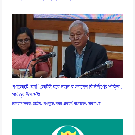
গণভোটে ‘হ্যাঁ’ ভোটই হবে নতুন বাংলাদেশ বিনির্মাণের শক্তি :
পার্বত্য উপদেষ্টা
চট্টগ্রাম নিউজ
,
জাতীয়
,
দেশজুড়ে
,
ফ্রম এডিটর্স
,
বাংলাদেশ
,
সারাবাংলা