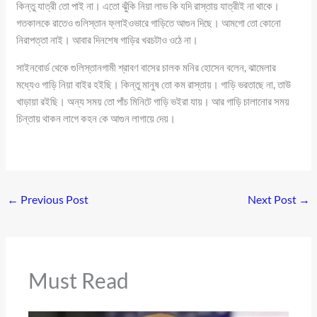
কিন্তু যাত্রী তো পাই না। এতো ঝুঁকি নিয়া লাভ কি যদি রাস্তায় যাত্রীই না থাকে।
গতকালকে রাতেও গুলিস্তান ফ্লাইওভারে গাড়িতে আগুন দিছে। আমগো তো কোনো
নিরাপত্তা নাই। আবার দিনশেষ গাড়ির খরচটাও ওঠে না।
সাইনবোর্ড থেকে গুলিস্তানগামী শ্রাবণ বাসের চালক মনির হোসেন বলেন, ঝামেলার
মধ্যেও গাড়ি নিয়া বাইর হইছি। কিন্তু মানুষ তো কম রাস্তায়। গাড়ি ভরতাছে না, তাউ
খাড়ায়া রইছি। অন্য সময় তো পাঁচ মিনিটে গাড়ি ভইরা যায়। আর গাড়ি চালানোর সময়
চিন্তায় থাকন লাগে কহন কে আগুন লাগায়ে দেয়।
←
Previous Post
Next Post
→
Must Read