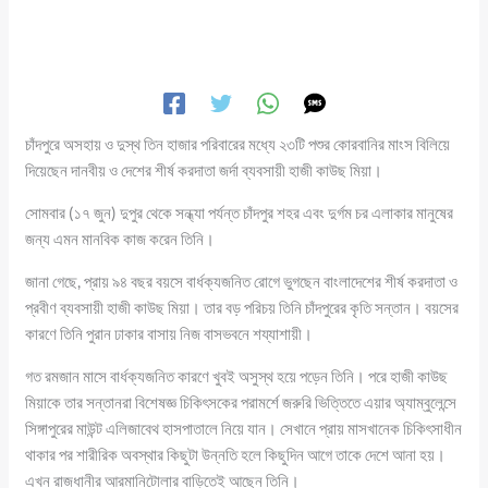
চাঁদপুরে অসহায় ও দুস্থ তিন হাজার পরিবারের মধ্যে ২৩টি পশুর কোরবানির মাংস বিলিয়ে
দিয়েছেন দানবীয় ও দেশের শীর্ষ করদাতা জর্দা ব্যবসায়ী হাজী কাউছ মিয়া।
সোমবার (১৭ জুন) দুপুর থেকে সন্ধ্যা পর্যন্ত চাঁদপুর শহর এবং দুর্গম চর এলাকার মানুষের
জন্য এমন মানবিক কাজ করেন তিনি।
জানা গেছে, প্রায় ৯৪ বছর বয়সে বার্ধক্যজনিত রোগে ভুগছেন বাংলাদেশের শীর্ষ করদাতা ও
প্রবীণ ব্যবসায়ী হাজী কাউছ মিয়া। তার বড় পরিচয় তিনি চাঁদপুরের কৃতি সন্তান। বয়সের
কারণে তিনি পুরান ঢাকার বাসায় নিজ বাসভবনে শয্যাশায়ী।
গত রমজান মাসে বার্ধক্যজনিত কারণে খুবই অসুস্থ হয়ে পড়েন তিনি। পরে হাজী কাউছ
মিয়াকে তার সন্তানরা বিশেষজ্ঞ চিকিৎসকের পরামর্শে জরুরি ভিত্তিতে এয়ার অ্যাম্বুলেন্সে
সিঙ্গাপুরের মাউন্ট এলিজাবেথ হাসপাতালে নিয়ে যান। সেখানে প্রায় মাসখানেক চিকিৎসাধীন
থাকার পর শারীরিক অবস্থার কিছুটা উন্নতি হলে কিছুদিন আগে তাকে দেশে আনা হয়।
এখন রাজধানীর আরমানিটোলার বাড়িতেই আছেন তিনি।