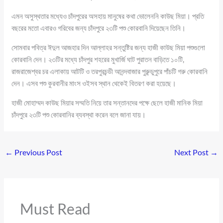
এমন অসুস্থতার মধ্যেও চাঁদপুরের অসহায় মানুষের কথা ভোলেননি কাউছ মিয়া। প্রতি
বছরের মতো এবারও গরিবের জন্য চাঁদপুরে ২৩টি পশু কোরবানি দিয়েছেন তিনি।
সোমবার পবিত্র ঈদুল আজহার দিন আল্লাহর সন্তুষ্টির জন্য হাজী কাউছ মিয়া পশুগুলো
কোরবানি দেন। ২৩টির মধ্যে চাঁদপুর শহরের মুখার্জি ঘাট পুরাতন বাড়িতে ১০টি,
রাজরাজেশ্বর চর এলাকায় আটটি ও তরপুরচন্ডী আনন্দবাজার পুরুন্ডুপুরে পাঁচটি গরু কোরবানি
দেন। এসব পশু কুরবানীর মাংস ওইসব স্থান থেকেই বিতরণ করা হয়েছে।
হাজী মোহাম্মদ কাউছ মিয়ার সম্মতি নিয়ে তার সন্তানদের পক্ষে ছেলে হাজী মানিক মিয়া
চাঁদপুরে ২৩টি পশু কোরবানির ব্যবস্থা করেন বলে জানা যায়।
←
Previous Post
Next Post
→
Must Read