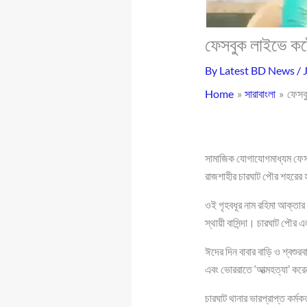
ফেসবুক লাইভে কষ্ট
By
Latest BD News
/
Home
সারাবাংলা
ফেসবু
সামাজিক যোগাযোগমাধ্যম ফেসবু
রাজশাহীর চারঘাট পৌর শহরের 
ওই গৃহবধূর নাম রহিমা আক্তার
স্থায়ী বাসিন্দা। চারঘাট পৌ
ঈদের দিন বাবার বাড়ি ও শ্বশু
এবং ভোররাতে ‘আত্মহত্যা’ কর
চারঘাট থানার ভারপ্রাপ্ত কর্মক