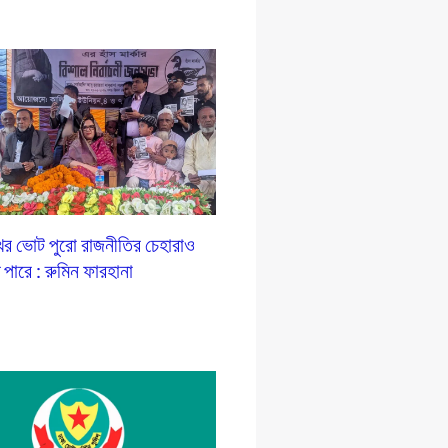
ের ভোট পুরো রাজনীতির চেহারাও
ে পারে : রুমিন ফারহানা