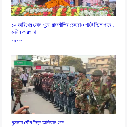
১২ তারিখের ভোট পুরো রাজনীতির চেহারাও পাল্টে দিতে পারে :
রুমিন ফারহানা
সারাবাংলা
খুলনায় যৌথ টহল অভিযান শুরু