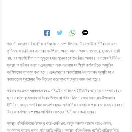
প্রবাসী কল্যাণ ও বৈদেশিক কর্মসংস্থান সম্পর্কিত সংসদীয় স্থায়ী কমিটির সদস্য ও
কুমিল্লা-৪ দেবিদ্বার আসনের এমপি মো. আবুল কালাম আজাদ বলেছেন, ২০৪১ সালেই
নয়, এর আগেই শিশু ও মাতৃমৃত্যুর হার শূন্যের কোঠায় নিয়ে আসব। এ লক্ষ্যে ইউনিয়ন
স্বাস্থ্য ও পরিবার কল্যাণ কেন্দ্রগুলো এবং এর সঙ্গে সংশ্লিষ্ট কর্মকর্তাদের আধুনিক
প্রশিক্ষণের ব্যবস্থা করা হবে। কেন্দ্রগুলোর অবকাঠামো উন্নয়নসহ প্রসূতি মা ও
নবজাতকের স্বাস্থ্যের দিক বিবেচনা করে দ্রুত সংস্কার কাজ করা হবে।
পরিবার পরিকল্পনা অধিদপ্তরের এমসিএইচ সার্ভিসেস ইউনিটের আয়োজনে মঙ্গলবার (২৫
জুন) সকালে কুমিল্লার দেবিদ্বার উপজেলা পরিষদ মিলনায়তনে দেবিদ্বার উপজেলার
ইউনিয়ন স্বাস্থ্য ও পরিবার কল্যাণ কেন্দ্রে সার্বক্ষণিক স্বাভাবিক প্রসব সেবা জোরদারকরণ
বিষয়ক কর্মশালায় প্রধান অতিথির বক্তব্যে তিনি এসব কথা বলেন।
স্বাস্থ্য পরিদর্শিকাদের উদ্দেশ্য করে এমপি মো. আবুল কালাম আজাদ আরও বলেন,
আপনাদের কাজের জন্য গোটা জাতি গর্বিত। স্বাস্থ্য পরিদর্শকদের প্রতিটি বাড়িতে গিয়ে