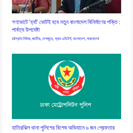
গণভোটে ‘হ্যাঁ’ ভোটই হবে নতুন বাংলাদেশ বিনির্মাণের শক্তি :
পার্বত্য উপদেষ্টা
চট্টগ্রাম নিউজ
,
জাতীয়
,
দেশজুড়ে
,
ফ্রম এডিটর্স
,
বাংলাদেশ
,
সারাবাংলা
হাতিরঝিল থানা পুলিশের বিশেষ অভিযানে ৬ জন গ্রেফতার