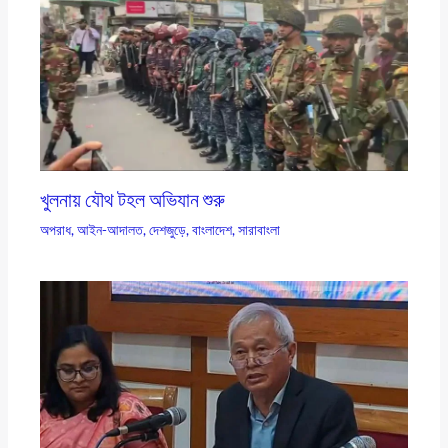
খুলনায় যৌথ টহল অভিযান শুরু
অপরাধ
,
আইন-আদালত
,
দেশজুড়ে
,
বাংলাদেশ
,
সারাবাংলা