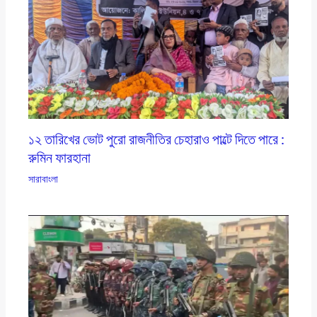
১২ তারিখের ভোট পুরো রাজনীতির চেহারাও পাল্টে দিতে পারে :
রুমিন ফারহানা
সারাবাংলা