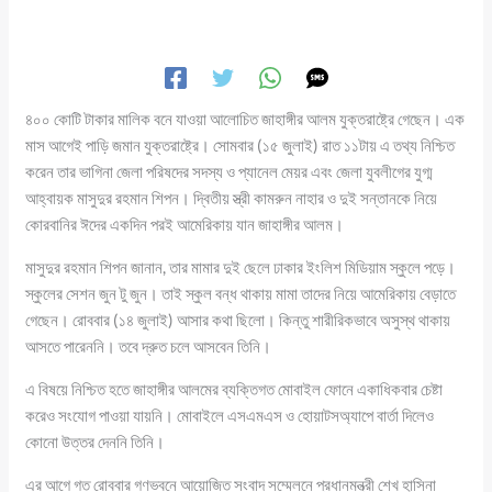
৪০০ কোটি টাকার মালিক বনে যাওয়া আলোচিত জাহাঙ্গীর আলম যুক্তরাষ্ট্রে গেছেন। এক
মাস আগেই পাড়ি জমান যুক্তরাষ্ট্রে। সোমবার (১৫ জুলাই) রাত ১১টায় এ তথ্য নিশ্চিত
করেন তার ভাগিনা জেলা পরিষদের সদস্য ও প্যানেল মেয়র এবং জেলা যুবলীগের যুগ্ম
আহ্বায়ক মাসুদুর রহমান শিপন। দ্বিতীয় স্ত্রী কামরুন নাহার ও দুই সন্তানকে নিয়ে
কোরবানির ঈদের একদিন পরই আমেরিকায় যান জাহাঙ্গীর আলম।
মাসুদুর রহমান শিপন জানান, তার মামার দুই ছেলে ঢাকার ইংলিশ মিডিয়াম স্কুলে পড়ে।
স্কুলের সেশন জুন টু জুন। তাই স্কুল বন্ধ থাকায় মামা তাদের নিয়ে আমেরিকায় বেড়াতে
গেছেন। রোববার (১৪ জুলাই) আসার কথা ছিলো। কিন্তু শারীরিকভাবে অসুস্থ থাকায়
আসতে পারেননি। তবে দ্রুত চলে আসবেন তিনি।
এ বিষয়ে নিশ্চিত হতে জাহাঙ্গীর আলমের ব্যক্তিগত মোবাইল ফোনে একাধিকবার চেষ্টা
করেও সংযোগ পাওয়া যায়নি। মোবাইলে এসএমএস ও হোয়াটসঅ্যাপে বার্তা দিলেও
কোনো উত্তর দেননি তিনি।
এর আগে গত রোববার গণভবনে আয়োজিত সংবাদ সম্মেলনে প্রধানমন্ত্রী শেখ হাসিনা