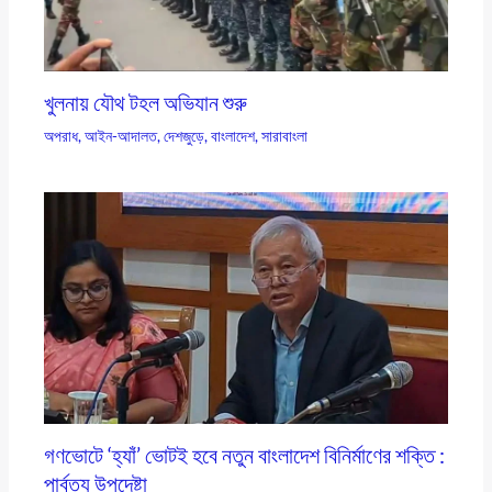
খুলনায় যৌথ টহল অভিযান শুরু
অপরাধ
,
আইন-আদালত
,
দেশজুড়ে
,
বাংলাদেশ
,
সারাবাংলা
গণভোটে ‘হ্যাঁ’ ভোটই হবে নতুন বাংলাদেশ বিনির্মাণের শক্তি :
পার্বত্য উপদেষ্টা