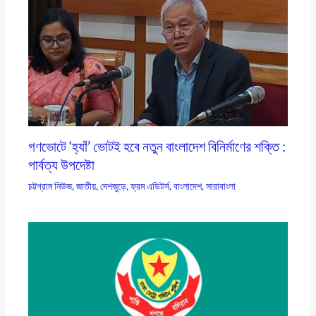
গণভোটে ‘হ্যাঁ’ ভোটই হবে নতুন বাংলাদেশ বিনির্মাণের শক্তি :
পার্বত্য উপদেষ্টা
চট্টগ্রাম নিউজ
,
জাতীয়
,
দেশজুড়ে
,
ফ্রম এডিটর্স
,
বাংলাদেশ
,
সারাবাংলা