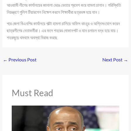
আওয়ামী লীগের কার্যালয়ের জানালা ভেঙে ভেতরে প্রবেশ করে হামলা চালান। পরিস্থিতি
নিয়ন্ত্রণে পুলিশ টিয়ারশেল নিক্ষেপ করলে শিক্ষার্থীরা ছত্রভঙ্গ হয়ে যান।
পরে জেলা বিএনপির কার্যালয়ে পাল্টা হামলা চালিয়ে অফিস ভাংচুর ও অগ্নিসংযোগ করেন
ছাত্রলীগের নেতাকর্মীরা। এর ফলে শহরের দোকানপাট ও যান চলাচল বন্ধ হয়ে যায়।
শহরজুড়ে থমথমে অবস্থা বিরাজ করছে
←
Previous Post
Next Post
→
Must Read