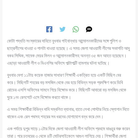
কোটা পদ্ধতি সংস্কারের দাবিতে বুধবার গাইবান্ধায় আন্দোলনকারীদের সঙ্গে পুলিশ ও
ছাত্রলীগের ধাওয়া ও পালটা ধাওয়া হয়েছে। এ সময় জেলা আওয়ামী লীগের সভাপতি আবু
বকর সিদ্দিক, সাবেক মেয়র মিলন ও আন্দোলনকারীসহ অনন্ত ৩৫ জন আহত হয়েছেন।
এছাড়া আওয়ামী লীগ ও বিএনপির অফিসে পাল্টাপাল্টি হামলার ঘটনা ঘটেছে।
বুধবার বেলা ১১টায় কয়েক হাজার সাধারণ শিক্ষার্থী একত্রিত হয়ে একটি মিছিল বের
করে। মিছিলটি শহরের বড় মসজিদ থেকে বের হয়ে বিভিন্ন সড়ক প্রদক্ষিণ করে ডিবি
রোডের এসপি অফিসের সামনে গিয়ে বিক্ষোভ করে। মিছিলটি আবারো বড় মসজিদ থেকে
ঘুরে ১নং রেলগেটে এসে বিক্ষোভ করতে থাকে।
এ সময় শিক্ষার্থীরা বিভিন্ন দাবি সম্বলিত ব্যানার, হাতে লেখা পোস্টার নিয়ে স্লোগান দিতে
থাকেন এবং রেল পথসহ শহরের সব ধরনের যোগাযোগ বন্ধ করে দেন।
এক পর্যায়ে দুপুর সাড়ে ১২টার দিকে জেলা আওয়ামী লীগ অফিসে প্রথমে ভাঙচুর শুরু করেন
তারা। পরে চত্বরের ৩ থেকে ৪টি মোটরসাইকেলে আগুন লাগিয়ে দেয়। শিক্ষার্থীরা জেলা