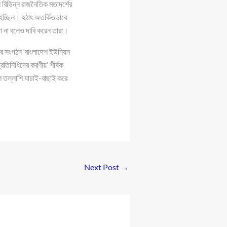
বিভিন্ন রাজনৈতিক মতাদর্শের
হচ্ছিল। হঠাৎ অতর্কিতভাবে
 না বলেও দাবি করেন তারা।
ের সংগঠন ‘বাংলাদেশ ইউনিয়ন
্রতিনিধিদের করণীয়’ শীর্ষক
শ তল্লাশি যাচাই-বাছাই করে
Next Post
→