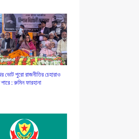
ের ভোট পুরো রাজনীতির চেহারাও
ে পারে : রুমিন ফারহানা