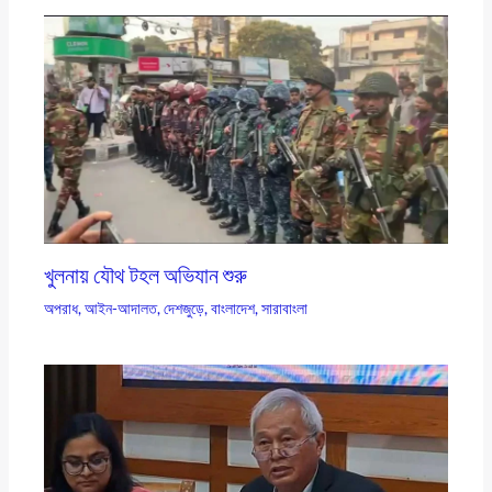
খুলনায় যৌথ টহল অভিযান শুরু
অপরাধ
,
আইন-আদালত
,
দেশজুড়ে
,
বাংলাদেশ
,
সারাবাংলা