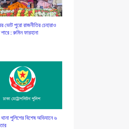
ের ভোট পুরো রাজনীতির চেহারাও
ে পারে : রুমিন ফারহানা
 থানা পুলিশের বিশেষ অভিযানে ৬
তার