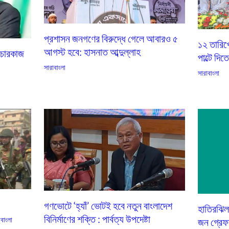
প্রশাসন জনগণের বিরুদ্ধে গেলে আবারও ৫
১২ তারিখ
আগস্ট হবে: হাসনাত আব্দুল্লাহ
িচারকাজ
পাল্টে দিত
সারাবাংলা
সারাবাংলা
গণভোটে ‘হ্যাঁ’ ভোটই হবে নতুন বাংলাদেশ
হাতিরঝিল
বিনির্মাণের শক্তি : পার্বত্য উপদেষ্টা
াবাংলা
জন গ্রেফ