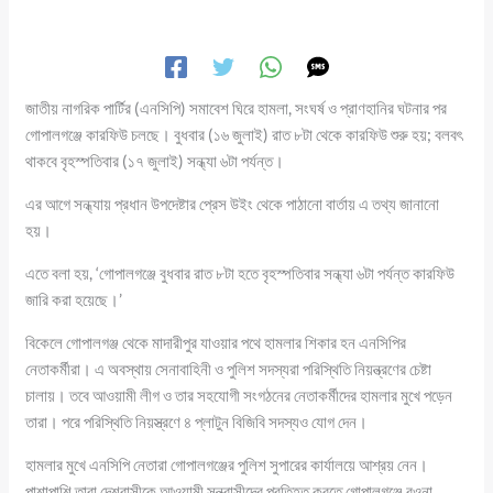
জাতীয় নাগরিক পার্টির (এনসিপি) সমাবেশ ঘিরে হামলা, সংঘর্ষ ও প্রাণহানির ঘটনার পর
গোপালগঞ্জে কারফিউ চলছে। বুধবার (১৬ জুলাই) রাত ৮টা থেকে কারফিউ শুরু হয়; বলবৎ
থাকবে বৃহস্পতিবার (১৭ জুলাই) সন্ধ্যা ৬টা পর্যন্ত।
এর আগে সন্ধ্যায় প্রধান উপদেষ্টার প্রেস উইং থেকে পাঠানো বার্তায় এ তথ্য জানানো
হয়।
এতে বলা হয়, ‘গোপালগঞ্জে বুধবার রাত ৮টা হতে বৃহস্পতিবার সন্ধ্যা ৬টা পর্যন্ত কারফিউ
জারি করা হয়েছে।’
বিকেলে গোপালগঞ্জ থেকে মাদারীপুর যাওয়ার পথে হামলার শিকার হন এনসিপির
নেতাকর্মীরা। এ অবস্থায় সেনাবাহিনী ও পুলিশ সদস্যরা পরিস্থিতি নিয়ন্ত্রণের চেষ্টা
চালায়। তবে আওয়ামী লীগ ও তার সহযোগী সংগঠনের নেতাকর্মীদের হামলার মুখে পড়েন
তারা। পরে পরিস্থিতি নিয়স্ত্রণে ৪ প্লাটুন বিজিবি সদস্যও যোগ দেন।
হামলার মুখে এনসিপি নেতারা গোপালগঞ্জের পুলিশ সুপারের কার্যালয়ে আশ্রয় নেন।
পাশাপাশি তারা দেশবাসীকে আওয়ামী সন্ত্রাসীদের প্রতিহত করতে গোপালগঞ্জে রওনা