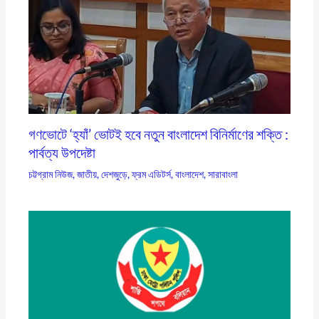
গণভোটে ‘হ্যাঁ’ ভোটই হবে নতুন বাংলাদেশ বিনির্মাণের শক্তি :
পার্বত্য উপদেষ্টা
চট্টগ্রাম নিউজ
,
জাতীয়
,
দেশজুড়ে
,
ফ্রম এডিটর্স
,
বাংলাদেশ
,
সারাবাংলা