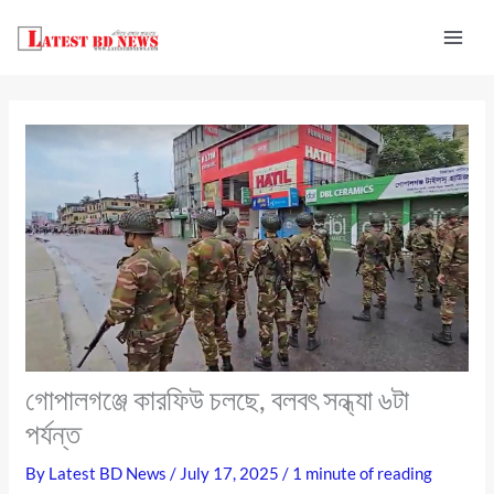
Skip
to
content
গোপালগঞ্জে কারফিউ চলছে, বলবৎ সন্ধ্যা ৬টা
পর্যন্ত
By
Latest BD News
/
July 17, 2025
/
1 minute of reading