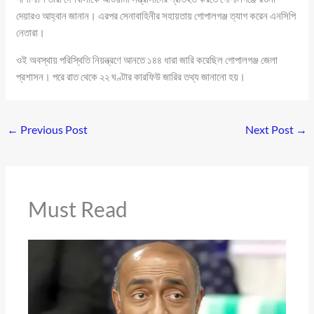
দেয়ারও আহ্বান জানান। এরপর সেনাবাহিনীর সহায়তায় গোপালগঞ্জ ত্যাগ করেন এনসিপি
নেতারা।
ওই অবস্থায় পরিস্থিতি নিয়ন্ত্রণে আনতে ১৪৪ ধারা জারি করেছিল গোপালগঞ্জ জেলা
প্রশাসন। পরে রাত থেকে ২২ ঘণ্টার কারফিউ জারির তথ্য জানানো হয়।
←
Previous Post
Next Post
→
Must Read