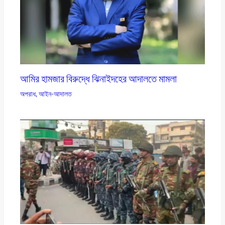
আমির হামজার বিরুদ্ধে ঝিনাইদহের আদালতে মামলা
অপরাধ
,
আইন-আদালত