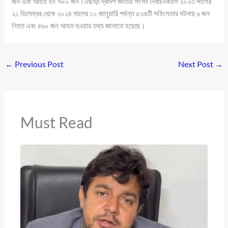
জন এবং আহত হন ৭৮০ জন।এছাড়া দ্বাদশ জাতীয় সংসদ নির্বাচনকালে ২০২৩ সালের
২১ ডিসেম্বর থেকে ২০২৪ সালের ১০ জানুয়ারি পর্যন্ত ৫৩৪টি সহিংসতার ঘটনায় ৬ জন
নিহত এবং ৪৬০ জন আহত হওয়ার তথ্য জানানো হয়েছে।
←
Previous Post
Next Post
→
Must Read