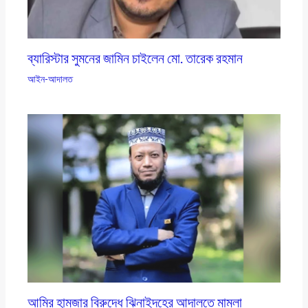
ব্যারিস্টার সুমনের জামিন চাইলেন মো. তারেক রহমান
আইন-আদালত
আমির হামজার বিরুদ্ধে ঝিনাইদহের আদালতে মামলা