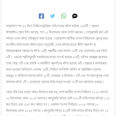
সারাদেশে গত ৫৩ দিনে নির্বাচনকেন্দ্রিক সহিংসতার ঘটনা ঘটেছে ২৭৪টি। প্রধান
উপদেষ্টার প্রেস উইং জানায়, গত ১২ ডিসেম্বর থেকে চলতি বছরের ১ ফেব্রুয়ারি রাত ৯টা
পর্যন্ত এসব ঘটনা নথিভুক্ত করা হয়েছে।ত্রয়োদশ জাতীয় সংসদ নির্বাচনকে কেন্দ্র করে
সংঘটিত সহিংসতার পরিসংখ্যান অনুযায়ী, এসব ঘটনার মধ্যে ভীতি প্রদর্শন বা
আক্রমণাত্মক আচরণের ঘটনা ১৬টি, প্রার্থীর ওপর হামলা ১৫টি এবং হত্যাকাণ্ডের ঘটনা
৫টি। এছাড়া প্রতিদ্বন্দ্বী সমর্থকদের মধ্যে সংঘর্ষ হয়েছে ৮৯টি, অবৈধ অস্ত্রের ব্যবহার
দেখা গেছে ৩টি এবং হুমকি ও ভয়ভীতি প্রদর্শনের ঘটনা রয়েছে ৯টি।প্রচারণা কার্যক্রমে
বাধা দেওয়ার অভিযোগ এসেছে ২৯টি, নির্বাচন সংশ্লিষ্ট অফিস বা প্রতিষ্ঠানে হামলা,
ভাঙচুর ও অগ্নিসংযোগের ঘটনা ২০টি, অবরোধ ও বিক্ষোভ ১৭টি এবং সংখ্যালঘুদের ওপর
হামলার ঘটনা ১টি। অন্যান্য ধরনের সহিংসতার সংখ্যা ৭০টি বলে জানানো হয়েছে।
প্রেস উইংয়ের তথ্যে আরও উল্লেখ করা হয়, দশম জাতীয় সংসদ নির্বাচনে ২০১৩ সালের
২২ ডিসেম্বর থেকে ২০১৪ সালের ৪ জানুয়ারি পর্যন্ত মোট ৫৩০টি সহিংসতার ঘটনায় ১১৫
জন নিহত এবং ৩১৫ জন আহত হন। একাদশ সংসদ নির্বাচনে ২০১৮ সালের ১০
ডিসেম্বর থেকে ২০১৯ সালের ২ জানুয়ারি পর্যন্ত ৪১৪টি সহিংসতার ঘটনায় নিহত হন ২২