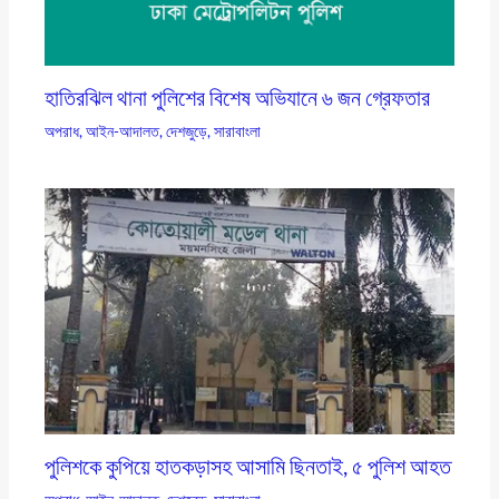
হাতিরঝিল থানা পুলিশের বিশেষ অভিযানে ৬ জন গ্রেফতার
অপরাধ
,
আইন-আদালত
,
দেশজুড়ে
,
সারাবাংলা
পুলিশকে কুপিয়ে হাতকড়াসহ আসামি ছিনতাই, ৫ পুলিশ আহত