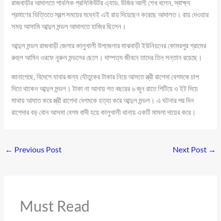
রাজবাড়ীর আদালতে পাবলিক প্রসিকিউটর এ্যাড. উজির আলী শেখ বলেন, স্বাক্ষ্য
প্রমাণের ভিত্তিতে স্বল্প সময়ের মধ্যেই এই রায় দিয়েছেন করেছে আদালত। রায় দেওয়ার
সময় আসামি আব্দুল মন্ডল আদালতে হাজির ছিলেন।
আব্দুল মন্ডল রাজবাড়ী জেলার কালুখালী উপজেলার মাঝবাড়ী ইউনিয়নের কোমরপুর গ্রামের
রুহুল আমিন ওরফে নুরুল মন্ডলের ছেলে। দাম্পত্য জীবনে তাদের তিন সন্তান রয়েছে।
জানাগেছে, বিদেশে যাবার জন্য যৌতুকের টাকার নিয়ে আসতে স্ত্রী রাশেদা বেগমকে চাপ
দিতে থাকেন আব্দুল মন্ডল। টাকা না আনায় গত বছরের ৬ জুন রাতে পিটিয়ে ও ইট দিয়ে
মাথায় আঘাত করে স্ত্রী রাশেদা বেগমকে হত্যা করে আব্দুল মন্ডল। এ ঘটনার পর দিন
রাশেদার বড় বোন আসমা বেগম বাদী হয়ে কালুখালী থানায় একটি মামলা দায়ের করে।
←
Previous Post
Next Post
→
Must Read