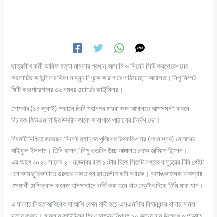
ছাত্রলীগ কর্মী আরিফ হত্যা মামলার প্রধান আসামি ও সিলেট সিটি করপোরেশনের
আলোচিত কাউন্সিলর হিরণ মাহমুদ নিপুকে কারাগারে পাঠিয়েছেন আদালত। নিপু সিলেট
সিটি করপোরেশনের ৩৬ নম্বর ওয়ার্ডের কাউন্সিলর।
সোমবার (১৪ জুলাই) সকালে তিনি মহানগর দায়রা জজ আদালতে আত্মসমর্পণ করলে
বিচারক কিউএম নাছির উদদীন তাকে কারাগারে পাঠানোর নির্দেশ দেন।
বিষয়টি নিশ্চিত করেছেন সিলেট মহানগর পুলিশের উপকমিশনার (গণমাধ্যম) মোহাম্মদ
সাইফুল ইসলাম। তিনি বলেন, ‘নিপু এতদিন উচ্চ আদালত থেকে জামিনে ছিলেন।’
এর আগে ২০২৩ সালের ২০ নভেম্বর রাত ১২টার দিকে সিলেট নগরের বালুচরের টিবি গেইট
এলাকায় ছুরিকাঘাতে গুরুতর আহত হন ছাত্রলীগ কর্মী আরিফ। আশঙ্কাজনক অবস্থায়
ওসমানী মেডিক্যাল কলেজ হাসপাতালে ভর্তি করা হলে রাত দেড়টার দিকে তিনি মারা যান।
এ ঘটনায় নিহত আরিফের মা আঁখি বেগম বাদী হয়ে এসএমপি’র বিমানবন্দর থানায় মামলা
দায়ের করেন। মামলায় কাউন্সিলর হিরণ মাহমুদ নিপুসহ ১০ জনের নাম উল্লেখ ও অজ্ঞাত