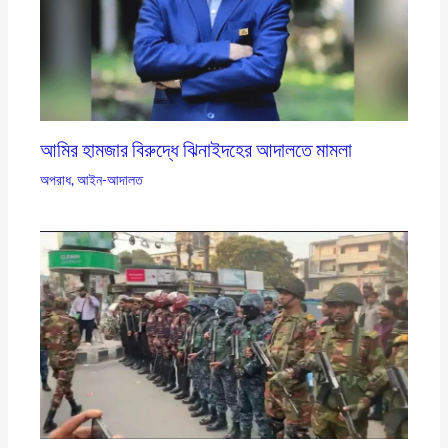
আমির হামজার বিরুদ্ধে ঝিনাইদহের আদালতে মামলা
অপরাধ
,
আইন-আদালত